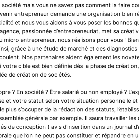
société mais vous ne savez pas comment la faire con
venir entrepreneur demande une organisation bien rég
ialité et nous vous aidons à vous poser les bonnes q
agence, passionnée d’entrepreneuriat, met sa créativi
ou micro entrepreneur. nous réalisons pour vous : Bi
Ainsi, grâce à une étude de marché et des diagnostics
écoulent. Nos partenaires aident également les novateu
 Si votre cible est bien définie dès la phase de créat
 idée de création de sociétés.
re ? En société ? Être salarié ou non employé ? L’ex
se et votre statut selon votre situation personnelle et
 plus s’occuper de la rédaction des statuts, l’établi
assemblée générale par exemple. Il saura travailler les
alités de conception ( avis d’insertion dans un journal
orale que l’on ne peut pas constituer et répandre en u