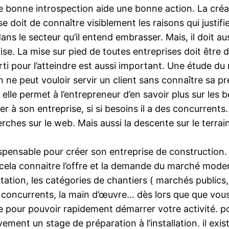
e bonne introspection aide une bonne action. La créat
e doit de connaître visiblement les raisons qui justifi
ns le secteur qu’il entend embrasser. Mais, il doit aus
e. La mise sur pied de toutes entreprises doit être d
rti pour l’atteindre est aussi important. Une étude d
n ne peut vouloir servir un client sans connaître sa p
elle permet à l’entrepreneur d’en savoir plus sur les b
ter à son entreprise, si si besoins il a des concurrent
ches sur le web. Mais aussi la descente sur le terrai
pensable pour créer son entreprise de construction. 
 cela connaitre l’offre et la demande du marché modern
tation, les catégories de chantiers ( marchés publics,
s concurrents, la main d’œuvre… dès lors que que vous 
ise pour pouvoir rapidement démarrer votre activité. p
tivement un stage de préparation à l’installation. il e