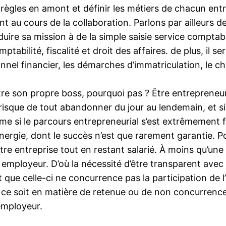
des règles en amont et définir les métiers de chacun en
nt au cours de la collaboration. Parlons par ailleurs 
ire sa mission à de la simple saisie service comptable
ptabilité, fiscalité et droit des affaires. de plus, il se
onnel financier, les démarches d’immatriculation, le cho
être son propre boss, pourquoi pas ? Être entrepreneu
 risque de tout abandonner du jour au lendemain, et si
e si le parcours entrepreneurial s’est extrêmement fl
énergie, dont le succès n’est que rarement garantie.
 entreprise tout en restant salarié. À moins qu’une cl
 employeur. D’où la nécessité d’être transparent avec 
ant que celle-ci ne concurrence pas la participation de
ce soit en matière de retenue ou de non concurrence. 
’employeur.