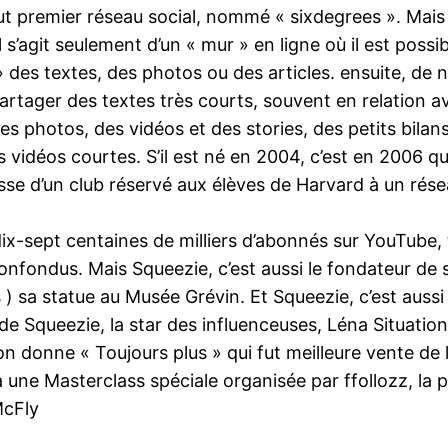
out premier réseau social, nommé « sixdegrees ». Mais
 s’agit seulement d’un « mur » en ligne où il est poss
» des textes, des photos ou des articles. ensuite, de
 partager des textes très courts, souvent en relation av
des photos, des vidéos et des stories, des petits bilan
s vidéos courtes. S’il est né en 2004, c’est en 2006 
asse d’un club réservé aux élèves de Harvard à un rés
dix-sept centaines de milliers d’abonnés sur YouTube, 
onfondus. Mais Squeezie, c’est aussi le fondateur de 
) sa statue au Musée Grévin. Et Squeezie, c’est aussi
s de Squeezie, la star des influenceuses, Léna Situatio
donne « Toujours plus » qui fut meilleure vente de 
ne Masterclass spéciale organisée par ffollozz, la p
McFly