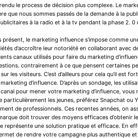
a rendu le process de décision plus complexe. Le mark
e ère que nous sommes passés de la demande à la publ
 publicitaires à la radio et à la tv pendant la phase 2. 0
s présent, le marketing influence s’impose comme une s
s d’accroître leur notoriété en collaborant avec des 
rents canaux utilisés pour faire du marketing d’influe
estions. contrairement à ce que pensent certaines per
ur les visiteurs. C’est d’ailleurs pour cela qu’il est
n marketing d’influence. D’après un sondage, les util
canal pour mener votre marketing d’influence, vous 
le particulièrement les jeunes, préférez Snapchat ou Y
ement de professionnels. Ces recentes années, on ass
arque doit trouver des moyens efficaces d’obtenir le
e représente une solution pratique et efficace. En effet
ermet de rendre votre campagne plus authentique et pl