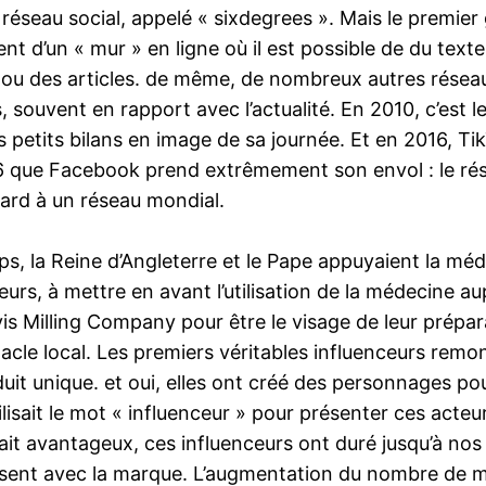
er réseau social, appelé « sixdegrees ». Mais le premi
ent d’un « mur » en ligne où il est possible de du tex
 ou des articles. de même, de nombreux autres réseau
ts, souvent en rapport avec l’actualité. En 2010, c’est l
 petits bilans en image de sa journée. Et en 2016, Tik
006 que Facebook prend extrêmement son envol : le rés
vard à un réseau mondial.
temps, la Reine d’Angleterre et le Pape appuyaient la mé
rs, à mettre en avant l’utilisation de la médecine aup
s Milling Company pour être le visage de leur prépar
acle local. Les premiers véritables influenceurs rem
uit unique. et oui, elles ont créé des personnages po
tilisait le mot « influenceur » pour présenter ces act
 fait avantageux, ces influenceurs ont duré jusqu’à n
hisent avec la marque. L’augmentation du nombre de 