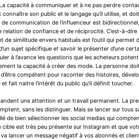
 La capacité à communiquer et à ne pas perdre contact
t connaître son public et le langage qu’il utilise, et 
ard de communication de l’influenceur est bidirectionne
e relation de confiance et de réciprocité. C’est-à-dire
 de similitude envers habitués est l’outil qui permet d
n sujet spécifique et savoir le présenter d’une cert
er à l’avance les questions que les acheteurs potenti
alement la capacité à créer des mode. La personne doi
 doit d’être compétent pour raconter des histoires, déve
 fait naitre l’intérêt du public qu’il définit toucher.
ndent une attention et un travail permanent. La prem
comptent, sans les distinguer. Mais se lancer sur tou
llé de bien sélectionner les social medias qui compten
e cible est très peu présente sur Instagram et que v
on va lancer un message négatif à vos abonnés et clien