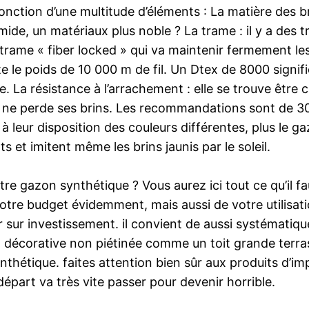
n fonction d’une multitude d’éléments : La matière des 
ide, un matériaux plus noble ? La trame : il y a des 
rame « fiber locked » qui va maintenir fermement les 
nte le poids de 10 000 m de fil. Un Dtex de 8000 signif
te. La résistance à l’arrachement : elle se trouve être
 ne perde ses brins. Les recommandations sont de 3
 à leur disposition des couleurs différentes, plus le ga
s et imitent même les brins jaunis par le soleil.
re gazon synthétique ? Vous aurez ici tout ce qu’il fa
tre budget évidemment, mais aussi de votre utilisatio
r sur investissement. il convient de aussi systématiq
ion décorative non piétinée comme un toit grande terr
thétique. faites attention bien sûr aux produits d’im
épart va très vite passer pour devenir horrible.