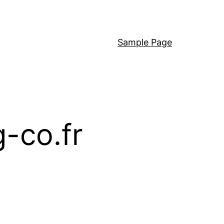
Sample Page
g-co.fr