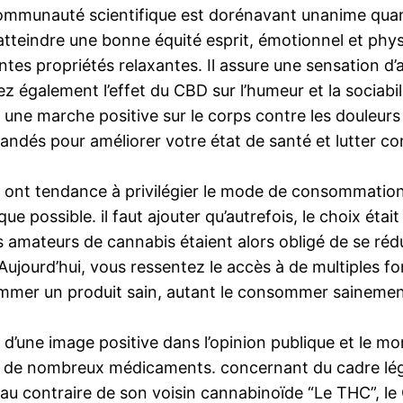
communauté scientifique est dorénavant unanime quant 
tteindre une bonne équité esprit, émotionnel et physi
entes propriétés relaxantes. Il assure une sensation d’
 également l’effet du CBD sur l’humeur et la sociabili
a une marche positive sur le corps contre les douleurs 
s pour améliorer votre état de santé et lutter contre
is ont tendance à privilégier le mode de consommation 
 possible. il faut ajouter qu’autrefois, le choix était 
 amateurs de cannabis étaient alors obligé de se rédu
ujourd’hui, vous ressentez le accès à de multiples fo
ommer un produit sain, autant le consommer sainemen
e d’une image positive dans l’opinion publique et le m
s de nombreux médicaments. concernant du cadre légal,
u contraire de son voisin cannabinoïde “Le THC”, le 