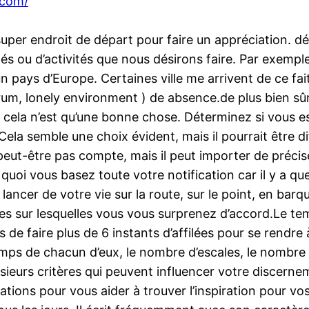
.com/
 super endroit de départ pour faire un appréciation. 
és ou d’activités que nous désirons faire. Par exemp
d’un pays d’Europe. Certaines ville me arrivent de ce f
m, lonely environment ) de absence.de plus bien sûr
 cela n’est qu’une bonne chose. Déterminez si vous e
la semble une choix évident, mais il pourrait être diffi
peut-être pas compte, mais il peut importer de précis
r quoi vous basez toute votre notification car il y a 
lancer de votre vie sur la route, sur le point, en bar
ses sur lesquelles vous vous surprenez d’accord.Le t
 faire plus de 6 instants d’affilées pour se rendre à 
ps de chacun d’eux, le nombre d’escales, le nombre d’h
usieurs critères qui peuvent influencer votre discernem
mations pour vous aider à trouver l’inspiration pour v