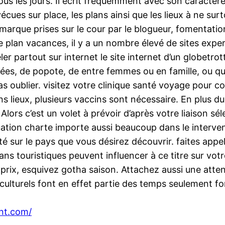
s les jours. Il écrit fréquemment avec son caractère, 
cues sur place, les plans ainsi que les lieux à ne surt
marque prises sur le cour par le blogueur, fomentatio
le plan vacances, il y a un nombre élevé de sites ex
 partout sur internet le site internet d’un globetrot
sées, de popote, de entre femmes ou en famille, ou qu
s oublier. visitez votre clinique santé voyage pour 
lieux, plusieurs vaccins sont nécessaire. En plus du p
lors c’est un volet à prévoir d’après votre liaison sél
ation charte importe aussi beaucoup dans le interven
té sur le pays que vous désirez découvrir. faites app
ans touristiques peuvent influencer à ce titre sur vot
ix, esquivez gotha saison. Attachez aussi une attent
 culturels font en effet partie des temps seulement f
unt.com/