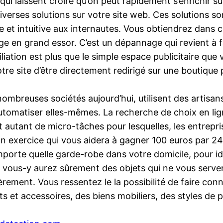
i laissent croire qu’on peut rapidement s’enrichir su
rses solutions sur votre site web. Ces solutions sont
 et intuitive aux internautes. Vous obtiendrez dans 
ge en grand essor. C’est un dépannage qui revient à fa
iation est plus que le simple espace publicitaire que 
otre site d’être directement redirigé sur une boutique
nombreuses sociétés aujourd’hui, utilisent des artisan
utomatiser elles-mêmes. La recherche de choix en lig
nt autant de micro-tâches pour lesquelles, les entrepri
un exercice qui vous aidera à gagner 100 euros par 24h
importe quelle garde-robe dans votre domicile, pour i
r, vous-y aurez sûrement des objets qui ne vous serve
ement. Vous ressentez le la possibilité de faire conna
s et accessoires, des biens mobiliers, des styles de p