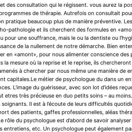
t des consultation qui le régissent. vous aurez la po
 programmes de thérapie. Autrefois on consultait pou
on pratique beaucoup plus de manière préventive. Le
ho-pathologie et ils cherchent des formules en «amo
 pour une souffrance, mais le ou la dentiste ou l’hyg
nce de la nullement de notre démarche. Bien entendu
iser en «amont», pour nous alimenter conscience des p
 la mesure où la reprise et le reprise, ils cherchero
 amenés à chercher par nous même une manière de enl
nt capitales.Le métier de psychologue du dans un en
ences. L’image du guérisseur, avec son lot d’idées reçu
 etres très précieuse en duo petits soins – au moins.
ignants. Il est à l’écoute de leurs difficultés quotid
 – mort des patients, gaffes professionnelles, aléas th
rôle du psychologue est d’abord de savoir analyser l
 des entretiens, etc. Un psychologue peut également p