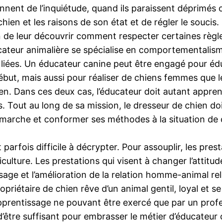
nnent de l’inquiétude, quand ils paraissent déprimés
en et les raisons de son état et de régler le soucis. 
de leur découvrir comment respecter certaines règles
ucateur animalière se spécialise en comportementalis
s liées. Un éducateur canine peut être engagé pour é
ébut, mais aussi pour réaliser de chiens femmes que l
dien. Dans ces deux cas, l’éducateur doit autant appre
rs. Tout au long de sa mission, le dresseur de chien d
arche et conformer ses méthodes à la situation de 
t parfois difficile à décrypter. Pour assouplir, les pr
culture. Les prestations qui visent à changer l’attitude
ssage et l’amélioration de la relation homme-animal rel
opriétaire de chien rêve d’un animal gentil, loyal et 
pprentissage ne pouvant être exercé que par un profes
n d’être suffisant pour embrasser le métier d’éducateur