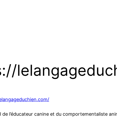
s://lelangageduc
/lelangageduchien.com/
vail de l’éducateur canine et du comportementaliste a