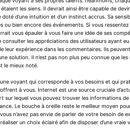
aque voyant a ses propres talents. néanmoins, chaque 
étaient les siens. Il devrait ainsi être capable de de
oté d’une intuition et d’un instinct accrus. Sa sensibili
nes ou bien encore des événements. Si vous ressente
urrait vous épauler à vous faire une idée de ses comp
e consulter les appréciations des utilisateurs ayant e
e leur expérience dans les commentaires. Ils peuvent y
 à une solution. Il n’est pas non plus peu connue que 
st le mieux noté.
te une voyant qui corresponde à vos besoins et qui pra
’offrent à vous. Internet est une source cruciale d’act
ort sur lequel vous pouvez trouver les informations 
yance. Le bouche à oreille reste le meilleur moyen pou
vous n’avez pas envie de parler de votre besoin de e
éaliser un choix éclairé afin de disposer d’une vraie