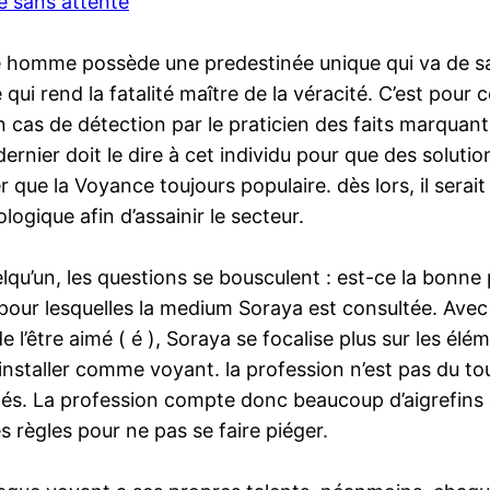
e sans attente
 homme possède une predestinée unique qui va de sa n
ui rend la fatalité maître de la véracité. C’est pour 
n cas de détection par le praticien des faits marquan
rnier doit le dire à cet individu pour que des soluti
 que la Voyance toujours populaire. dès lors, il serai
logique afin d’assainir le secteur.
uelqu’un, les questions se bousculent : est-ce la bon
ns pour lesquelles la medium Soraya est consultée. Ave
e l’être aimé ( é ), Soraya se focalise plus sur les él
 s’installer comme voyant. la profession n’est pas du 
és. La profession compte donc beaucoup d’aigrefins à l
s règles pour ne pas se faire piéger.