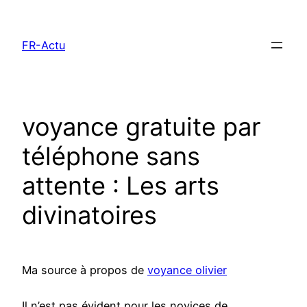
Aller
au
FR-Actu
contenu
voyance gratuite par
téléphone sans
attente : Les arts
divinatoires
Ma source à propos de
voyance olivier
Il n’est pas évident pour les novices de