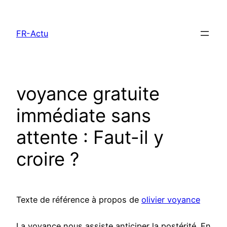
Aller
au
FR-Actu
contenu
voyance gratuite
immédiate sans
attente : Faut-il y
croire ?
Texte de référence à propos de
olivier voyance
La voyance nous assiste anticiper la postérité. En