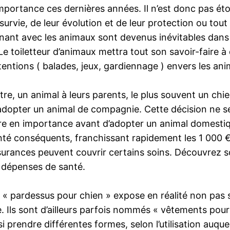
’importance ces dernières années. Il n’est donc pas é
survie, de leur évolution et de leur protection ou tou
enant avec les animaux sont devenus inévitables dans 
Le toiletteur d’animaux mettra tout son savoir-faire à
attentions ( balades, jeux, gardiennage ) envers les 
re, un animal à leurs parents, le plus souvent un chie
adopter un animal de compagnie. Cette décision ne se
re en importance avant d’adopter un animal domestiq
té conséquents, franchissant rapidement les 1 000 € e
urances peuvent couvrir certains soins. Découvrez so
 dépenses de santé.
ion « pardessus pour chien » expose en réalité non pa
. Ils sont d’ailleurs parfois nommés « vêtements pour 
i prendre différentes formes, selon l’utilisation auquel