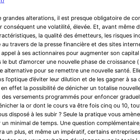
r/
andes alterations, il est presque obligatoire de con
r conséquent une volatilité, élevée. Et, avant même d’in
téristiques, la qualité des émetteurs, les risques indui
u travers de la presse financière et des sites interne
s appel à ses actionnaires pour augmenter son capital
 le but d’amorcer une nouvelle phase de croissance (
e alternative pour se remettre une nouvelle santé. Elle
ns l’optique d’éviter leur dilution et de les gagner à s
 a en effet la possibilité de dénicher un totalise nouvel
c des versements programmés pour enfoncer graduell
énicher la or dont le cours va être fois cinq ou 10, 
vous disposé à les subir ? Seule la pratique vous amèn
r un minimal de temps. Une question complémentaire, e
era un plus, et même un impératif, certains entrepris