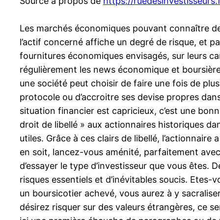
Source à propos de
https://ruedesinvestisseurs.f
Les marchés économiques pouvant connaître de gr
l’actif concerné affiche un degré de risque, et pa
fournitures économiques envisagés, sur leurs carac
régulièrement les news économique et boursière a
une société peut choisir de faire une fois de plu
protocole ou d’accroitre ses devise propres dans
situation financier est capricieux, c’est une bonn
droit de libellé » aux actionnaires historiques da
utiles. Grâce à ces clairs de libellé, l’actionnaire
en soit, lancez-vous aménité, parfaitement ave
d’essayer le type d’investisseur que vous êtes. D
risques essentiels et d’inévitables soucis. Etes-
un boursicotier achevé, vous aurez à y sacralise
désirez risquer sur des valeurs étrangères, ce s