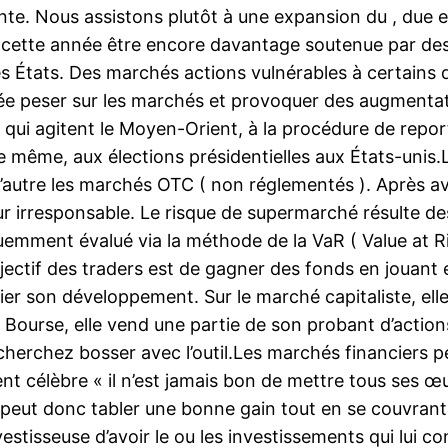
nte. Nous assistons plutôt à une expansion du , due 
n cette année être encore davantage soutenue par 
s États. Des marchés actions vulnérables à certains 
née peser sur les marchés et provoquer des augmentat
ur qui agitent le Moyen-Orient, à la procédure de rep
e même, aux élections présidentielles aux États-uni
 l’autre les marchés OTC ( non réglementés ). Après 
ur irresponsable. Le risque de supermarché résulte de
emment évalué via la méthode de la VaR ( Value at R
jectif des traders est de gagner des fonds en jouant en
dier son développement. Sur le marché capitaliste, ell
 Bourse, elle vend une partie de son probant d’action
herchez bosser avec l’outil.Les marchés financiers pe
célèbre « il n’est jamais bon de mettre tous ses œu
 peut donc tabler une bonne gain tout en se couvrant 
stisseuse d’avoir le ou les investissements qui lui co