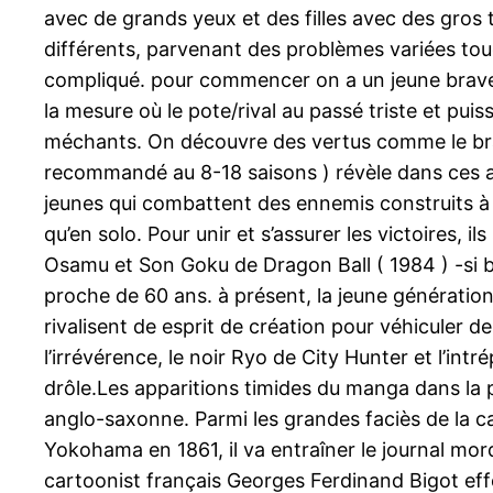
avec de grands yeux et des filles avec des gros 
différents, parvenant des problèmes variées touc
compliqué. pour commencer on a un jeune brave qu
la mesure où le pote/rival au passé triste et pu
méchants. On découvre des vertus comme le bravou
recommandé au 8-18 saisons ) révèle dans ces av
jeunes qui combattent des ennemis construits à 
qu’en solo. Pour unir et s’assurer les victoires,
Osamu et Son Goku de Dragon Ball ( 1984 ) -si 
proche de 60 ans. à présent, la jeune génératio
rivalisent de esprit de création pour véhiculer 
l’irrévérence, le noir Ryo de City Hunter et l’i
drôle.Les apparitions timides du manga dans la 
anglo-saxonne. Parmi les grandes faciès de la c
Yokohama en 1861, il va entraîner le journal mo
cartoonist français Georges Ferdinand Bigot effec