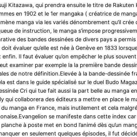
 Kitazawa, qui prendra ensuite le titre de Rakuten Kit
s en 1902 et le 1er mangaka ( créatrice de mangas ) o
mène manga via les variés dénombrement qu’il crée ou
eue de instruction, le manga s’impose progressivem
arative des bandes dessinées de divers pays a permis 
n doit évaluer qu’elle est née à Genève en 1833 lorsque
ix enfin. Il faut évaluer qu’on empêcher le plus souven
peut examiner par exemple la la première bande dessin
pales de notre définition.Elevée à la bande-dessinée fr
 est dans le guide spécialisé sur le duel Budo Magazin
sinée Cri qui tue fait aussi la part belle au manga en
y qui collaborera des éditeurs a mettre en place le ma
 du manga en France, mais inutilement et cela malgr
ponaise.Evangelion se manifeste dans cette index car 
 planche à poste met en bond l’animé dès qu’un manga 
nquer en seulement quelques épisodes, il fut décidé 