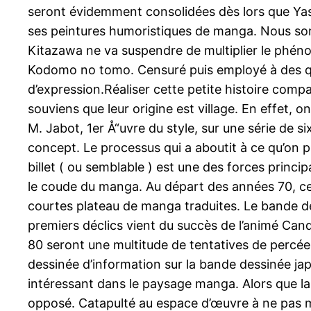
seront évidemment consolidées dès lors que Yasuji
ses peintures humoristiques de manga. Nous somme
Kitazawa ne va suspendre de multiplier le phéno
Kodomo no tomo. Censuré puis employé à des qu
d’expression.Réaliser cette petite histoire comp
souviens que leur origine est village. En effet, o
M. Jabot, 1er Å“uvre du style, sur une série de s
concept. Le processus qui a aboutit à ce qu’on 
billet ( ou semblable ) est une des forces princi
le coude du manga. Au départ des années 70, cela
courtes plateau de manga traduites. Le bande des
premiers déclics vient du succès de l’animé Cand
80 seront une multitude de tentatives de percée
dessinée d’information sur la bande dessinée ja
intéressant dans le paysage manga. Alors que la
opposé. Catapulté au espace d’œuvre à ne pas ma