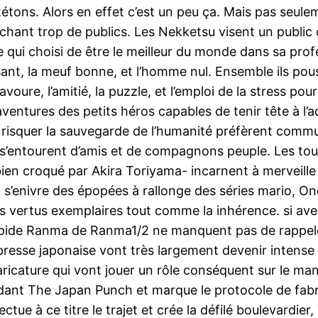
tétons. Alors en effet c’est un peu ça. Mais pas seu
hant trop de publics. Les Nekketsu visent un public d
i choisi de être le meilleur du monde dans sa profess
issant, la meuf bonne, et l’homme nul. Ensemble ils po
re, l’amitié, la puzzle, et l’emploi de la stress pour
entures des petits héros capables de tenir tête à l’
risquer la sauvegarde de l’humanité préfèrent commun
 ils s’entourent d’amis et de compagnons peuple. Les t
bien croqué par Akira Toriyama- incarnent à merveill
n s’enivre des épopées à rallonge des séries mario, O
des vertus exemplaires tout comme la inhérence. si ave
ntrépide Ranma de Ranma1/2 ne manquent pas de rappele
presse japonaise vont très largement devenir intense
aricature qui vont jouer un rôle conséquent sur le ma
rdant The Japan Punch et marque le protocole de fabr
tue à ce titre le trajet et crée la défilé boulevardier