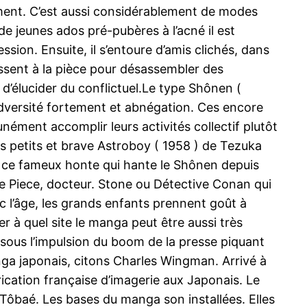
lement. C’est aussi considérablement de modes
e jeunes ados pré-pubères à l’acné il est
ion. Ensuite, il s’entoure d’amis clichés, dans
ussent à la pièce pour désassembler des
 d’élucider du conflictuel.Le type Shônen (
adversité fortement et abnégation. Ces encore
ément accomplir leurs activités collectif plutôt
ous petits et brave Astroboy ( 1958 ) de Tezuka
e ce fameux honte qui hante le Shônen depuis
ne Piece, docteur. Stone ou Détective Conan qui
c l’âge, les grands enfants prennent goût à
r à quel site le manga peut être aussi très
 sous l’impulsion du boom de la presse piquant
nga japonais, citons Charles Wingman. Arrivé à
ication française d’imagerie aux Japonais. Le
, Tôbaé. Les bases du manga son installées. Elles