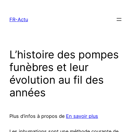
Aller
au
FR-Actu
contenu
L’histoire des pompes
funèbres et leur
évolution au fil des
années
Plus d’infos à propos de
En savoir plus
Les inhumations sont une méthode courante de