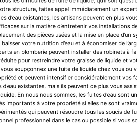
 les difficultés de fuite de liquide, qu’il soit quest
otre structure, faites appel immédiatement un expert
tes d’eau existantes, les artisans peuvent en plus vous 
fficaces sur la matière d’entretenir vos installations de
mplacement des pièces usées et la mise en place d’un sy
 baisser votre nutrition d’eau et à économiser de l’arg
ts en plomberie peuvent installer des robinets à fai
 réduite pour restreindre votre graisse de liquide et 
 vous soupçonnez une fuite de liquide chez vous ou vo
priété et peuvent intensifier considérablement vos f
d’eau existantes, mais ils peuvent de plus vous assiste
 liquide. En nous nous sommes, les fuites d’eau son
és importants à votre propriété si elles ne sont vrai
rimentés qui peuvent résoudre tous les soucis de fuite
onnel professionnel dans le cas ou possible si vous s