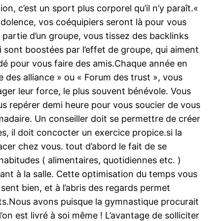
n, c’est un sport plus corporel qu’il n’y paraît.«
indolence, vos coéquipiers seront là pour vous
t partie d’un groupe, vous tissez des backlinks
 sont boostées par l’effet de groupe, qui aiment
cédé pour vous faire des amis.Chaque année en
 des alliance » ou « Forum des trust », vous
r leur force, le plus souvent bénévole. Vous
ous repérer demi heure pour vous soucier de vous
daire. Un conseiller doit se permettre de créer
, il doit concocter un exercice propice.si la
acer chez vous. tout d’abord le fait de se
bitudes ( alimentaires, quotidiennes etc. )
dant à la salle. Cette optimisation du temps vous
ent bien, et à l’abris des regards permet
tats.Nous avons puisque la gymnastique procurait
’on est livré à soi même ! L’avantage de solliciter