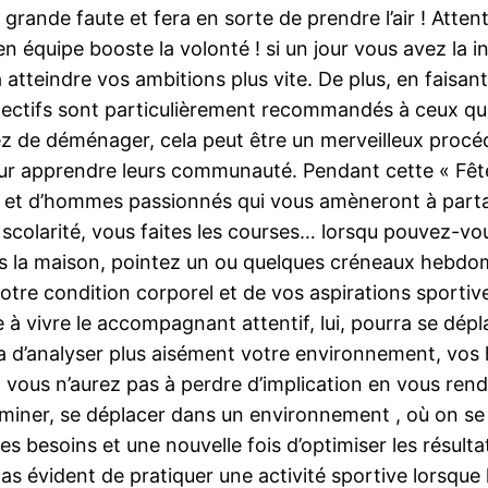
ande faute et fera en sorte de prendre l’air ! Attentio
en équipe booste la volonté ! si un jour vous avez la 
à atteindre vos ambitions plus vite. De plus, en faisan
lectifs sont particulièrement recommandés à ceux qui
enez de déménager, cela peut être un merveilleux pro
our apprendre leurs communauté. Pendant cette « Fête
et d’hommes passionnés qui vous amèneront à partage
e scolarité, vous faites les courses… lorsqu pouvez-v
s la maison, pointez un ou quelques créneaux hebdoma
tre condition corporel et de vos aspirations sportives
e à vivre le accompagnant attentif, lui, pourra se dépl
d’analyser plus aisément votre environnement, vos ha
te, vous n’aurez pas à perdre d’implication en vous ren
miner, se déplacer dans un environnement , où on se s
es besoins et une nouvelle fois d’optimiser les résul
as évident de pratiquer une activité sportive lorsque l