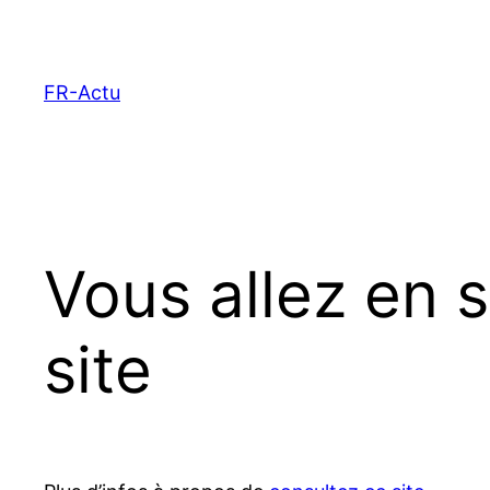
Aller
au
contenu
FR-Actu
Vous allez en 
site