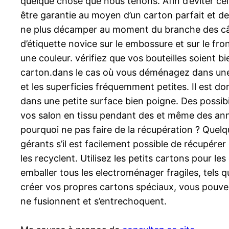
quelque chose que nous tenons. Afin d’éviter cel
être garantie au moyen d’un carton parfait et des
ne plus décamper au moment du branche des câbl
d’étiquette novice sur le embossure et sur le fr
une couleur. vérifiez que vos bouteilles soient bi
carton.dans le cas où vous déménagez dans une v
et les superficies fréquemment petites. Il est d
dans une petite surface bien poigne. Des possibil
vos salon en tissu pendant des et même des ann
pourquoi ne pas faire de la récupération ? Quelq
gérants s’il est facilement possible de récupére
les recyclent. Utilisez les petits cartons pour le
emballer tous les electroménager fragiles, tels qu
créer vos propres cartons spéciaux, vous pouvez 
ne fusionnent et s’entrechoquent.