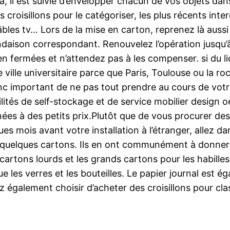
a, il est suivie d’envelopper chacun de vos objets da
 croisillons pour le catégoriser, les plus récents inte
es tv… Lors de la mise en carton, reprenez là aussi 
ondaison correspondant. Renouvelez l’opération jusqu’
en fermées et n’attendez pas à les compenser. si du liq
ille universitaire parce que Paris, Toulouse ou la r
onc important de ne pas tout prendre au cours de votr
ités de self-stockage et de service mobilier design oe
ées à des petits prix.Plutôt que de vous procurer 
ues mois avant votre installation à l’étranger, allez
r quelques cartons. Ils en ont communément à donner 
s cartons lourds et les grands cartons pour les habille
e les verres et les bouteilles. Le papier journal est ég
également choisir d’acheter des croisillons pour clas