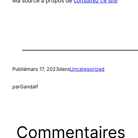
Ma source à propos de
consultez ce site
Publié
mars 17, 2023
dans
Uncategorized
par
Gandalf
Commentaires