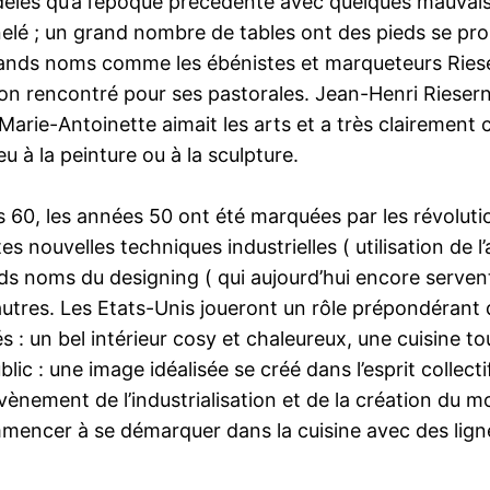
dèles qu’à l’époque précédente avec quelques mauvaise
elé ; un grand nombre de tables ont des pieds se prol
rands noms comme les ébénistes et marqueteurs Ries
 rencontré pour ses pastorales. Jean-Henri Rieserner
rie-Antoinette aimait les arts et a très clairement co
u à la peinture ou à la sculpture.
 60, les années 50 ont été marquées par les révolutio
tes nouvelles techniques industrielles ( utilisation de 
ds noms du designing ( qui aujourd’hui encore serve
tres. Les Etats-Unis joueront un rôle prépondérant d
és : un bel intérieur cosy et chaleureux, une cuisine t
lic : une image idéalisée se créé dans l’esprit collec
vènement de l’industrialisation et de la création du mo
mmencer à se démarquer dans la cuisine avec des ligne