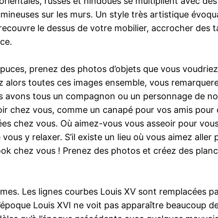
rientales, russes et hindoues se multiplient avec des
neuses sur les murs. Un style très artistique évoquant 
i recouvre le dessus de votre mobilier, accrocher des 
ce.
 puces, prenez des photos d’objets que vous voudrie
 alors toutes ces images ensemble, vous remarquerez q
us avons tous un compagnon ou un personnage de notr
voir chez vous, comme un canapé pour vos amis pour di
es chez vous. Où aimez-vous vous asseoir pour vous 
ous y relaxer. S’il existe un lieu où vous aimez aller 
 look chez vous ! Prenez des photos et créez des pla
ormes. Les lignes courbes Louis XV sont remplacées p
 L’époque Louis XVI ne voit pas apparaître beaucoup d