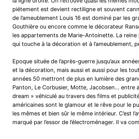
la ligne droite. On retrouve quasi les mêmes mo
piétement est devient rectiligne et souvent cann
de l’ameublement Louis 16 est dominé par les g
Gouthière ou encore comme le décorateur Ranson
les appartements de Marie-Antoinette. La reine Ma
qui touche à la décoration et à l’ameublement, pe
Epoque située de l’après-guerre jusqu’aux années
et la décoration, mais aussi et aussi pour les tou
années 50 mettront de plus en lumière des gran
Panton, Le Corbusier, Motte, Jacobsen… entre au
dream » véhiculé au travers des films et publicit
américaines sont le glamour et le rêve pour le pub
les mêmes et bien sûr le même intérieur. C’est l’a
marqué par l’essor de l’électroménager. Il va co