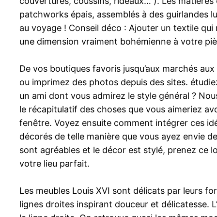
couvertures, coussins, rideaux… ). Les matières o
patchworks épais, assemblés à des guirlandes lumi
au voyage ! Conseil déco : Ajouter un textile qu
une dimension vraiment bohémienne à votre piè
De vos boutiques favoris jusqu’aux marchés aux
ou imprimez des photos depuis des sites. étudiez
un ami dont vous admirez le style général ? No
le récapitulatif des choses que vous aimeriez a
fenêtre. Voyez ensuite comment intégrer ces idé
décorés de telle manière que vous ayez envie de v
sont agréables et le décor est stylé, prenez ce
votre lieu parfait.
Les meubles Louis XVI sont délicats par leurs f
lignes droites inspirant douceur et délicatesse.