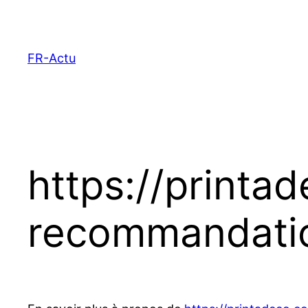
Aller
au
contenu
FR-Actu
https://printa
recommandati