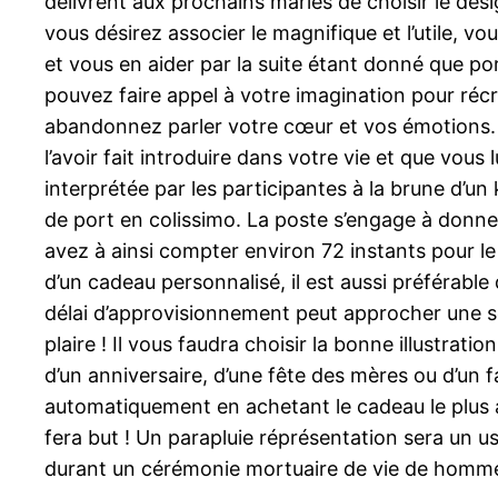
délivrent aux prochains mariés de choisir le des
vous désirez associer le magnifique et l’utile,
et vous en aider par la suite étant donné que po
pouvez faire appel à votre imagination pour récr
abandonnez parler votre cœur et vos émotions. L’
l’avoir fait introduire dans votre vie et que vou
interprétée par les participantes à la brune d’un
de port en colissimo. La poste s’engage à donn
avez à ainsi compter environ 72 instants pour l
d’un cadeau personnalisé, il est aussi préférable
délai d’approvisionnement peut approcher une se
plaire ! Il vous faudra choisir la bonne illustrati
d’un anniversaire, d’une fête des mères ou d’un fa
automatiquement en achetant le cadeau le plus 
fera but ! Un parapluie réprésentation sera un us
durant un cérémonie mortuaire de vie de homm