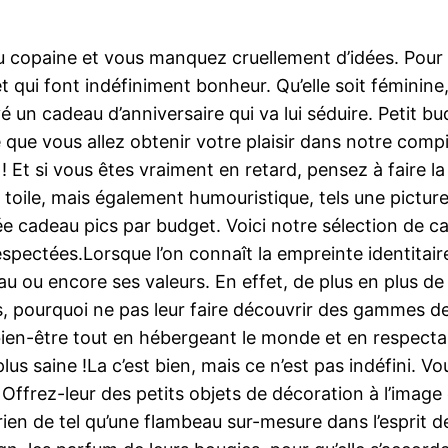
re, ou copaine et vous manquez cruellement d’idées. P
t qui font indéfiniment bonheur. Qu’elle soit féminin
é un cadeau d’anniversaire qui va lui séduire. Petit 
que vous allez obtenir votre plaisir dans notre compi
 Et si vous êtes vraiment en retard, pensez à faire la sé
ou toile, mais également humouristique, tels une pict
dée cadeau pics par budget. Voici notre sélection de
spectées.Lorsque l’on connaît la empreinte identitaire 
au ou encore ses valeurs. En effet, de plus en plus de
ors, pourquoi ne pas leur faire découvrir des gammes d
 bien-être tout en hébergeant le monde et en respectan
lus saine !La c’est bien, mais ce n’est pas indéfini. 
ffrez-leur des petits objets de décoration à l’image 
, rien de tel qu’une flambeau sur-mesure dans l’esprit 