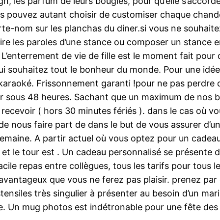
ign, les parfum de leurs bougies, pour qu’elle s’accor
 vous pouvez autant choisir de customiser chaque chan
rte-nom sur les planchas du diner.si vous ne souhaitez
ire les paroles d’une stance ou composer un stance en 
enterrement de vie de fille est le moment fait pour 
s lui souhaitez tout le bonheur du monde. Pour une idé
 karaoké. Frissonnement garanti !pour ne pas perdre d’
er sous 48 heures. Sachant que un maximum de nos b
e recevoir ( hors 30 minutes fériés ). dans le cas où
 de nous faire part de dans le but de vous assurer d’u
maine. A partir actuel où vous optez pour un cadeau p
on et le tour est . Un cadeau personnalisé se présente d
cile repas entre collègues, tous les tarifs pour tous l
avantageux que vous ne ferez pas plaisir. prenez par
tensiles très singulier à présenter au besoin d’un mar
e. Un mug photos est indétronable pour une fête de