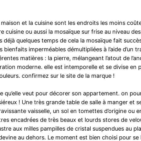
maison et la cuisine sont les endroits les moins coûte
e cuisine ou aussi la mosaïque sur frise au niveau de
is déjà quelques temps de cela la mosaïque fait succè
es bienfaits imperméables démultipliées à l’aide d’un t
entes matières : la pierre, mélangeant l’atout de l’anc
tion moderne. elle est intemporelle et se divise en pl
uleurs. confirmez sur le site de la marque !
 ce qu’elle veut pour décorer son appartement. on pourr
éreux ! Une très grande table de salle à manger et s
e ravissante vaisselle, un sol en tomettes d’origine 
res encadrées de très beaux et lourds stores de velou
ustre aux milles pampilles de cristal suspendues au pl
l’on devine au dehors. Le moment est bien choisi pour 