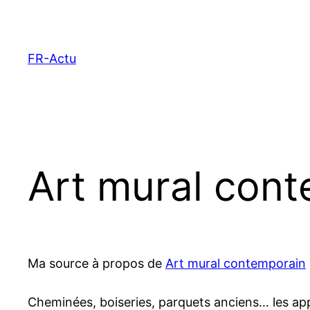
Aller
au
contenu
FR-Actu
Art mural cont
Ma source à propos de
Art mural contemporain
Cheminées, boiseries, parquets anciens… les app