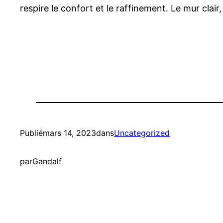
respire le confort et le raffinement. Le mur clai
Publié
mars 14, 2023
dans
Uncategorized
par
Gandalf