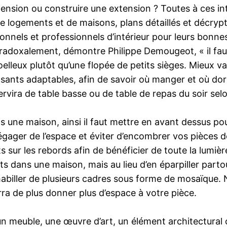
imension ou construire une extension ? Toutes à ces i
de logements et de maisons, plans détaillés et décrypt
sionnels et professionnels d’intérieur pour leurs bonn
aradoxalement, démontre Philippe Demougeot, « il fa
lleux plutôt qu’une flopée de petits sièges. Mieux va
nts adaptables, afin de savoir où manger et où dormi
ervira de table basse ou de table de repas du soir sel
 une maison, ainsi il faut mettre en avant dessus pou
ager de l’espace et éviter d’encombrer vos pièces de
ets sur les rebords afin de bénéficier de toute la lumi
s dans une maison, mais au lieu d’en éparpiller parto
habiller de plusieurs cadres sous forme de mosaïque. 
a de plus donner plus d’espace à votre pièce.
: un meuble, une œuvre d’art, un élément architect