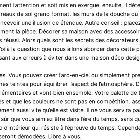
amment l’attention et soit mis en exergue. ensuite, il d
carreaux de sol grand format, les murs de la douche o
cevoir une illusion de étendue. Autre conseil : placez
ellement la pièce. Décorer sa maison avec des accesso
ès réussi. Alors quels sont les secrets des décorateur
oilà la question que nous allons aborder dans cette
ssant aux erreurs à éviter dans une maison déco desig
tes. Vous pouvez créer l’arc-en-ciel ou simplement pre
nes teintes pour équilibrer l’aspect de l’atmosphère. D
pplémentaires et vont bien ensemble. Votre palette de 
és et que les couleurs ne sont pas en compétition. as
ment aussi vite qu’elle est visite. Il ne vous servira
n sûr que vous aimiez être dans l’ère du temps. sans q
 d’intérieur qui résiste à l’épreuve du temps. Cependa
 seront démodées. Libre à vous.