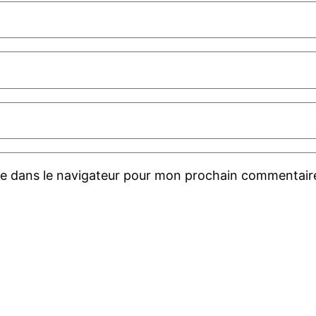
te dans le navigateur pour mon prochain commentair