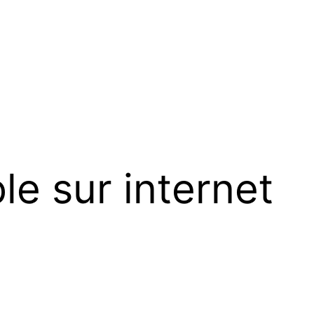
le sur internet