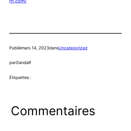
rh.com/
Publié
mars 14, 2023
dans
Uncategorized
par
Gandalf
Étiquettes :
Commentaires