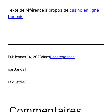
Texte de référence à propos de
casino en ligne
francais
Publié
mars 14, 2023
dans
Uncategorized
par
Gandalf
Étiquettes :
Commentaires