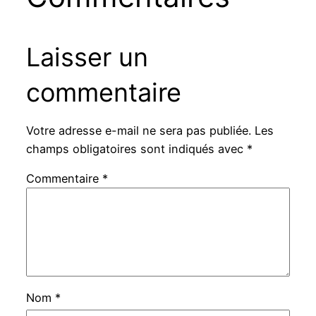
Laisser un
commentaire
Votre adresse e-mail ne sera pas publiée.
Les
champs obligatoires sont indiqués avec
*
Commentaire
*
Nom
*