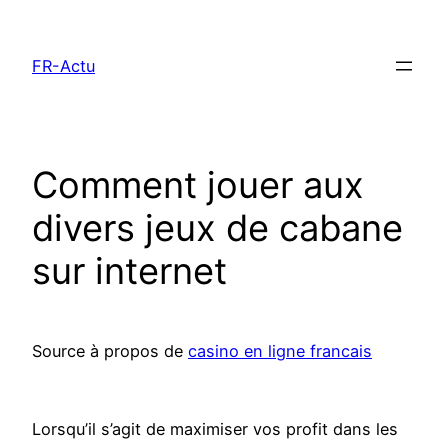
Aller
au
FR-Actu
contenu
Comment jouer aux
divers jeux de cabane
sur internet
Source à propos de
casino en ligne francais
Lorsqu’il s’agit de maximiser vos profit dans les