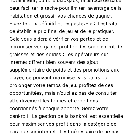
notamment, dans le blackjack, la astuce de base
peut faciliter la tache pour limiter l’avantage de la
habitation et grossir vos chances de gagner.
Fixez le prix définitif et respectez-le : Il est vital
de établir le prix final de jeu et de le pratiquer.
Cela vous aidera à vérifier vos pertes et de
maximiser vos gains. profitez des supplément de
graisses et des soldes : Les opérateurs sur
internet offrent bien souvent des ajout
supplémentaire de poids et des promotions aux
player, ce pouvant maximiser vos gains ou
prolonger votre temps de jeu. profitez de ces
opportunitées, mais n’oubliez pas de consulter
attentivement les termes et conditions
coordonnés à chaque apporte. Gérez votre
bankroll : La gestion de la bankroll est essentielle
pour maximiser vos profit dans la catégorie de
baraque sur internet. Il est nécessaire de ne pas