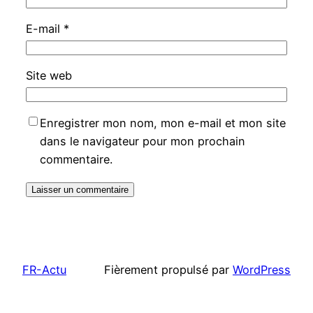
E-mail
*
Site web
Enregistrer mon nom, mon e-mail et mon site
dans le navigateur pour mon prochain
commentaire.
FR-Actu
Fièrement propulsé par
WordPress