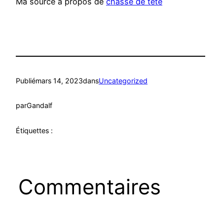
Ma source à propos de
chasse de tete
Publié
mars 14, 2023
dans
Uncategorized
par
Gandalf
Étiquettes :
Commentaires