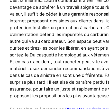
c’est la mienne…L’autre constituant à tenir en com
davantage de adhérer à un travail soigné tous ris
valeur, il suffit de céder à une garantie respons
internet proposent des aides aux clients dans l’id
protection.Installez un protection à carburant.
d’alimentation défend les impuretés du carburant
autre qui va au carburateur. Son espace peut varie
durites et tirez-les pour les libérer, en ayant pri
sortez-le.Du casquette homologué aux vêtements
Et en cas d’accident, tout racheter peut vite avo
matériel : osez demander recommandations à votre
dans le cas de sinistre en sont une différente. Fa
surprise plus tard ! Il est aisé de paraître per
assurance. pour faire un juste et rapidement de 
proposant les propositions les plus avantageuse