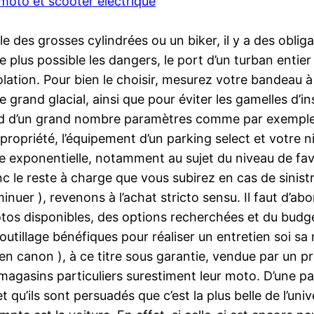
 moto et scooter électrique
le des grosses cylindrées ou un biker, il y a des obli
plus possible les dangers, le port d’un turban entier e
solation. Pour bien le choisir, mesurez votre bandeau à
 grand glacial, ainsi que pour éviter les gamelles d’in
d d’un grand nombre paramètres comme par exemple le
de propriété, l’équipement d’un parking select et vot
ère exponentielle, notamment au sujet du niveau de fa
onc le reste à charge que vous subirez en cas de sinist
inuer ), revenons à l’achat stricto sensu. Il faut d’ab
os disponibles, des options recherchées et du budget. 
l’outillage bénéfiques pour réaliser un entretien soi s
( en canon ), à ce titre sous garantie, vendue par un p
asins particuliers surestiment leur moto. D’une part
t qu’ils sont persuadés que c’est la plus belle de l’uni