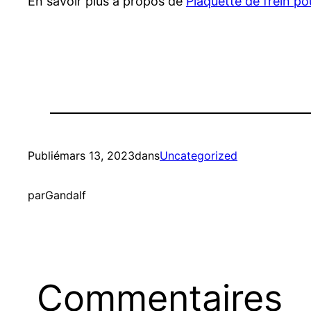
En savoir plus à propos de
Plaquette de frein po
Publié
mars 13, 2023
dans
Uncategorized
par
Gandalf
Commentaires