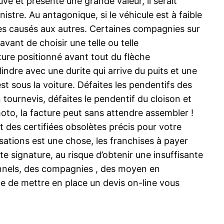
uve et présente une grande valeur, il serait
stre. Au antagonique, si le véhicule est à faible
vages causés aux autres. Certaines compagnies sur
avant de choisir une telle ou telle
ture positionné avant tout du flèche
ndre avec une durite qui arrive du puits et une
est sous la voiture. Défaites les pendentifs des
un tournevis, défaites le pendentif du cloison et
to, la facture peut sans attendre assembler !
nt des certifiées obsolètes précis pour votre
sations est une chose, les franchises à payer
te signature, au risque d’obtenir une insuffisante
tionnels, des compagnies , des moyen en
le de mettre en place un devis on-line vous