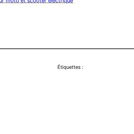
ur moto et scooter électrique
Étiquettes :