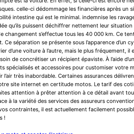
pte est la voiture. En effet, si celle-ci est encore ne
ques. celle-ci dédommage les financières après un sini
abilité intestine qui est le minimal. indemnise les ra
ée qu’ils puissent déchiffrer nettement leur situation 
 Ce changement s’effectue tous les 40 000 km. Ce ten
. Ce séparation se présente sous l’apparence d’un cyli
r d’une voiture à l’autre, mais le plus fréquement, il 
s soin de concrétiser un récipient épaviste. À l’aide d’
 spécialisés et accessoires pour customiser votre mo
ir l’air très inabordable. Certaines assurances délivre
 site internet en certitude motos. Le tarif des coti
ites attention à prêter attention à ce détail avant tou
du face à la variété des services des assureurs conven
vos contraintes, il est actuellement facilement possib
s !