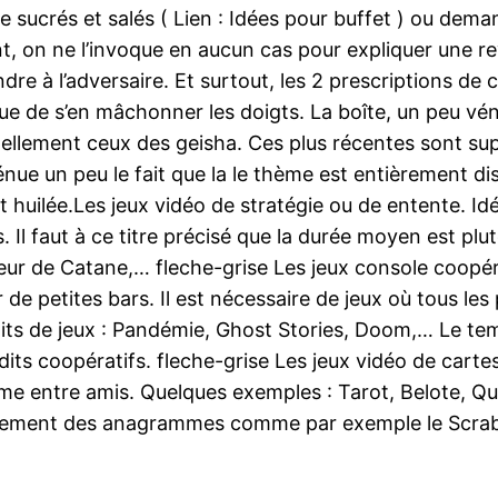
ucrés et salés ( Lien : Idées pour buffet ) ou deman
, on ne l’invoque en aucun cas pour expliquer une reve
ndre à l’adversaire. Et surtout, les 2 prescriptions de
ue de s’en mâchonner les doigts. La boîte, un peu véni
nnellement ceux des geisha. Ces plus récentes sont s
énue un peu le fait que la le thème est entièrement d
uilée.Les jeux vidéo de stratégie ou de entente. Idéa
 Il faut à ce titre précisé que la durée moyen est plu
teur de Catane,… fleche-grise Les jeux console coopé
de petites bars. Il est nécessaire de jeux où tous le
ts de jeux : Pandémie, Ghost Stories, Doom,… Le tem
dits coopératifs. fleche-grise Les jeux vidéo de carte
lme entre amis. Quelques exemples : Tarot, Belote, Qu
rètement des anagrammes comme par exemple le Scrab