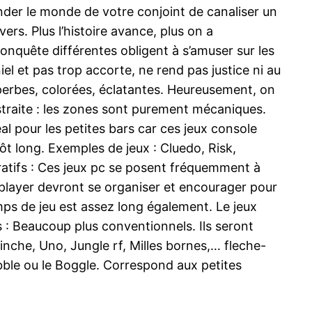
der le monde de votre conjoint de canaliser un
rs. Plus l’histoire avance, plus on a
 conquête différentes obligent à s’amuser sur les
el et pas trop accorte, ne rend pas justice ni au
uperbes, colorées, éclatantes. Heureusement, on
istraite : les zones sont purement mécaniques.
l pour les petites bars car ces jeux console
tôt long. Exemples de jeux : Cluedo, Risk,
ratifs : Ces jeux pc se posent fréquemment à
s player devront se organiser et encourager pour
ps de jeu est assez long également. Le jeux
s : Beaucoup plus conventionnels. Ils seront
inche, Uno, Jungle rf, Milles bornes,… fleche-
ble ou le Boggle. Correspond aux petites