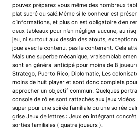
pouvez préparez vous même des nombreux table s
plat sucré ou salé.Même si le bonheur est présent
d’informations, et plus on est obligatoire d’en re
deux tableaux pour n’en négliger aucune, au risq
jeu, ni surtout aux dessin des atouts, exceptio
joue avec le contenu, pas le contenant. Cela att
Mais une superbe mécanique, vraisemblablement h
sont en général anticipé pour moins de 8 joueurs.
Stratego, Puerto Rico, Diplomatie, Les colonisa
moins de huit player et sont donc complets pour 
approcher un objectif commun. Quelques portrai
console de rôles sont rattachés aux jeux vidéos 
super pour une soirée familiale ou une soirée ca
grise Jeux de lettres : Jeux en intégrant conc
sorties familiales ( quatre joueurs ).