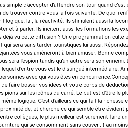
lus simple d’accepter d’attendre son tour quand c’est
en de trouver contre vous la fois suivante. De quoi ren
 logique, la , la réactivité. Ils stimulent aussi la loc
er et à parler. Ils incitent aussi les formations les e
 déjà vu cette diffusion ? Une programmation culte et 
 qui sera sans tarder touristiques lui aussi. Répond
éjantées vous amèneront à bien amuser. Bonne compl
ous sera l’espion tandis qu’un autre sera son ennemi. L
 lequel d’entre vous est le distingué intermédiaire. 
 personnes avec qui vous êtes en concurrence.Concept 
de faire bosser vos idées et votre corps de déduction.
 pions sur les icônes du carré. Le but est d’être le p
me logique. C’est d’ailleurs ce qui fait la richesse 
 proximité de, et cherche ce qui semble être éviden
tre collègues, le plus meilleur est surement faire un 
a nourriture qui se consomment sans couvert ( au moin