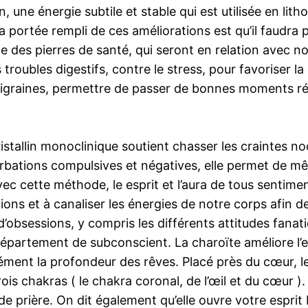
, une énergie subtile et stable qui est utilisée en lit
 La portée rempli de ces améliorations est qu’il faud
rte des pierres de santé, qui seront en relation avec n
roubles digestifs, contre le stress, pour favoriser la 
s migraines, permettre de passer de bonnes moments 
 cristallin monoclinique soutient chasser les craintes
urbations compulsives et négatives, elle permet de mê
avec cette méthode, le esprit et l’aura de tous sentim
tions et à canaliser les énergies de notre corps afin de
s d’obsessions, y compris les différents attitudes fan
épartement de subconscient. La charoïte améliore l’e
mément la profondeur des rêves. Placé près du cœur, le
trois chakras ( le chakra coronal, de l’œil et du cœur
 de prière. On dit également qu’elle ouvre votre espri