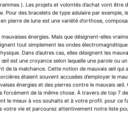
grammes ). Les projets et volontés d’achat vont être di
. Pour des bracelets de type adulaire par exemple, le 
ire en pierre de lune est une variété d’orthose, comp
auvaises énergies. Mais que désignent-elles vraiment 
signent tout simplement les ondes électromagnétiques
 physique. Dans d’autres cas, elles désignent les mau
 œil est une croyance selon laquelle une parole ou u
t de la malchance. Cette notion de mauvais œil qui att
cières étaient souvent accusées d’employer le mauva
auvaises énergies et des pierres contre le mauvais œil.
s forcément de la même chose. À travers de top 7 des 
nt le mieux à vos souhaits et à votre profil. pour ce f
votre vie et parcourez attentivement notre liste pour