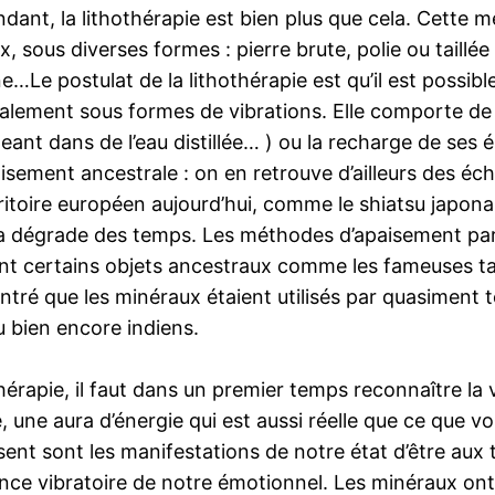
pendant, la lithothérapie est bien plus que cela. Cet
x, sous diverses formes : pierre brute, polie ou taillée
e…Le postulat de la lithothérapie est qu’il est possib
ipalement sous formes de vibrations. Elle comporte de
geant dans de l’eau distillée… ) ou la recharge de ses é
isement ancestrale : on en retrouve d’ailleurs des éch
territoire européen aujourd’hui, comme le shiatsu japo
à la dégrade des temps. Les méthodes d’apaisement par
nt certains objets ancestraux comme les fameuses tab
é que les minéraux étaient utilisés par quasiment tou
u bien encore indiens.
érapie, il faut dans un premier temps reconnaître la 
, une aura d’énergie qui est aussi réelle que ce que 
nt sont les manifestations de notre état d’être aux ty
e vibratoire de notre émotionnel. Les minéraux ont 