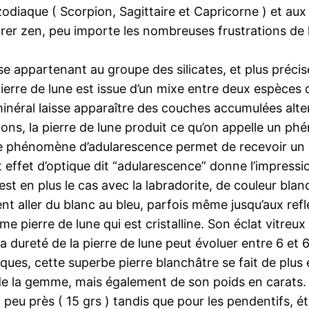
zodiaque ( Scorpion, Sagittaire et Capricorne ) et au
er zen, peu importe les nombreuses frustrations de l
e appartenant au groupe des silicates, et plus préci
 pierre de lune est issue d’un mixe entre deux espèces d
inéral laisse apparaître des couches accumulées alter
ions, la pierre de lune produit ce qu’on appelle un ph
 ce phénomène d’adularescence permet de recevoir un ref
t effet d’optique dit “adularescence” donne l’impressio
est en plus le cas avec la labradorite, de couleur blanc
ent aller du blanc au bleu, parfois même jusqu’aux refl
e pierre de lune qui est cristalline. Son éclat vitreu
la dureté de la pierre de lune peut évoluer entre 6 et 
es, cette superbe pierre blanchâtre se fait de plus e
 de la gemme, mais également de son poids en carats. 
à peu près ( 15 grs ) tandis que pour les pendentifs,