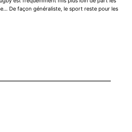
rugby est fréquemment mis plus loin de part les
sse… De façon généraliste, le sport reste pour les