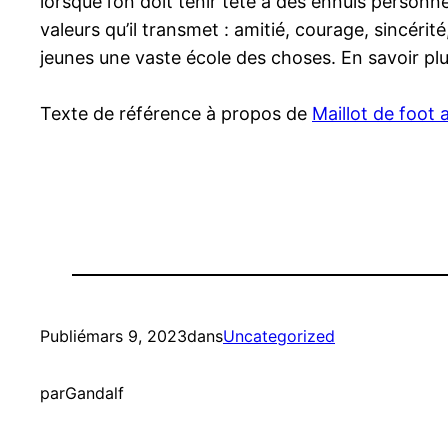
lorsque l’on doit tenir tête à des ennuis person
valeurs qu’il transmet : amitié, courage, sincérit
jeunes une vaste école des choses. En savoir plus
Texte de référence à propos de
Maillot de foot 
Publié
mars 9, 2023
dans
Uncategorized
par
Gandalf