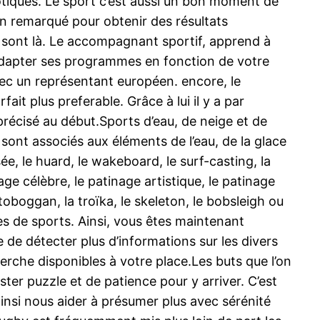
tiques. Le sport c’est aussi un bon moment de
n remarqué pour obtenir des résultats
es sont là. Le accompagnant sportif, apprend à
a adapter ses programmes en fonction de votre
vec un représentant européen. encore, le
t plus preferable. Grâce à lui il y a par
écisé au début.Sports d’eau, de neige et de
ui sont associés aux éléments de l’eau, de la glace
e, le huard, le wakeboard, le surf-casting, la
age célèbre, le patinage artistique, le patinage
toboggan, la troïka, le skeleton, le bobsleigh ou
ypes de sports. Ainsi, vous êtes maintenant
de détecter plus d’informations sur les divers
herche disponibles à votre place.Les buts que l’on
ter puzzle et de patience pour y arriver. C’est
ainsi nous aider à présumer plus avec sérénité