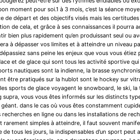
ougerez peut-être sur des rythmes endiablés ou exo
bon moment pour soi.1 à 3 mois, c’est la séance moye
ace de départ et des objectifs visés mais les certitud
ction de cela, et grâce à ses connaissances il pourr
tir bien plus rapidement qu’en produissant seul ou a
à dépasser vos limites et à atteindre un niveau parfai
passiez sans peine les enjeux que vous vous étiez pr
 glace et de glace qui sont tous les activité sportive q
orts nautiques sont la indienne, la brasse synchronisé
nt être pratiqués sur la hublot sont le hockey sur vitr
 les sports de glace voyagent le snowboard, le ski, la 
sting supra, vous vous êtes informés sur les distincts t
t géant. dans le cas où vous êtes constamment cupide 
 recherches en ligne ou dans les installations de rec
 rarement simples à atteindre, il faut souvent manifes
 de tous les jours, la indispensables d’un sport peut 