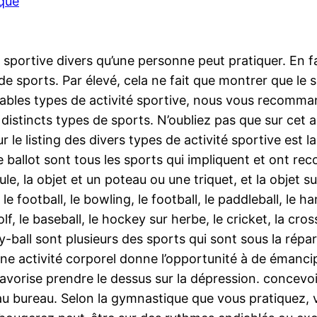
ique
portive divers qu’une personne peut pratiquer. En fa
 sports. Par élevé, cela ne fait que montrer que le
riables types de activité sportive, nous vous recomman
 distincts types de sports. N’oubliez pas que sur cet 
ur le listing des divers types de activité sportive est
e ballot sont tous les sports qui impliquent et ont reco
ule, la objet et un poteau ou une triquet, et la objet s
le football, le bowling, le football, le paddleball, le 
golf, le baseball, le hockey sur herbe, le cricket, la cro
y-ball sont plusieurs des sports qui sont sous la répart
’une activité corporel donne l’opportunité à de émanci
 favorise prendre le dessus sur la dépression. concevoir
au bureau. Selon la gymnastique que vous pratiquez, v