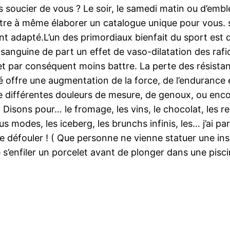
soucier de vous ? Le soir, le samedi matin ou d’emblé
re à même élaborer un catalogue unique pour vous. s
nt adapté.L’un des primordiaux bienfait du sport est 
n sanguine de part un effet de vaso-dilatation des raf
par conséquent moins battre. La perte des résistances
ité offre une augmentation de la force, de l’endurance
différentes douleurs de mesure, de genoux, ou encor
 Disons pour… le fromage, les vins, le chocolat, les r
us modes, les iceberg, les brunchs infinis, les… j’ai pa
 se défouler ! ( Que personne ne vienne statuer une in
us de s’enfiler un porcelet avant de plonger dans une p