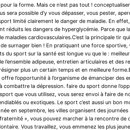
pour la forme. Mais ce n’est pas tout ! conceptualiser
 vous sera possible d’y vous dépasser, vous pester, ap
port limité clairement le danger de maladie. En effet,
nt réduits les dangers de hyperglycémie. Parce que l
r de maladies cardiovasculaires.C’est la principale tir 
 de surnager bien ! En pratiquant une force sportive, 
s du sport sur la santé est longue vu que le : meilleu
e l’ensemble adipeuse, entretien articulaires et des 
résigner plus un certain temps et en meilleure forme.B
e offre l’opportunité à l’organisme de émanciper des e
 à combattre la dépression. faire du sport donne l’opp
sport que vous utilisez, vous serez envoi à faire de
diablés ou exotiques. Le sport c’est aussi un bon mo
ée en septembre, les villes organisent des journées 
fraternité », vous pouvez marcher à la rencontre de
lontaire. Vous travaillez, vous emmenez les plus jeun