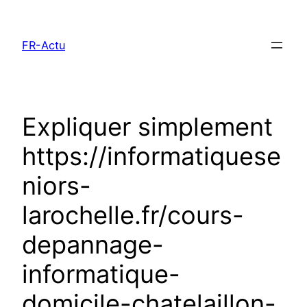
Aller
au
FR-Actu
contenu
Expliquer simplement
https://informatiquese
niors-
larochelle.fr/cours-
depannage-
informatique-
domicile-chatelaillon-