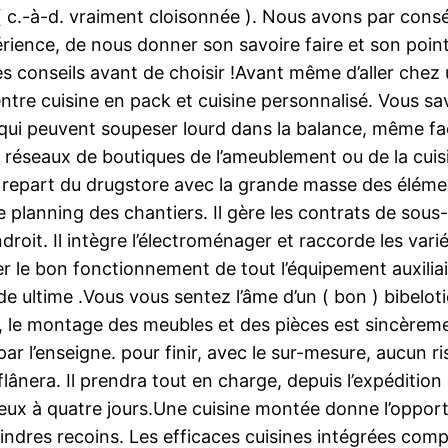
e ( c.-à-d. vraiment cloisonnée ). Nous avons par co
ience, de nous donner son savoire faire et son point
es conseils avant de choisir !Avant même d’aller chez 
n entre cuisine en pack et cuisine personnalisé. Vous 
 qui peuvent soupeser lourd dans la balance, même face
réseaux de boutiques de l’ameublement ou de la cui
on repart du drugstore avec la grande masse des élém
e planning des chantiers. Il gère les contrats de sous-
oit. Il intègre l’électroménager et raccorde les varié
rifier le bon fonctionnement de tout l’équipement auxil
e ultime .Vous vous sentez l’âme d’un ( bon ) bibeloti
, le montage des meubles et des pièces est sincèreme
par l’enseigne. pour finir, avec le sur-mesure, aucun r
ânera. Il prendra tout en charge, depuis l’expédition 
ux à quatre jours.Une cuisine montée donne l’opportunit
oindres recoins. Les efficaces cuisines intégrées co