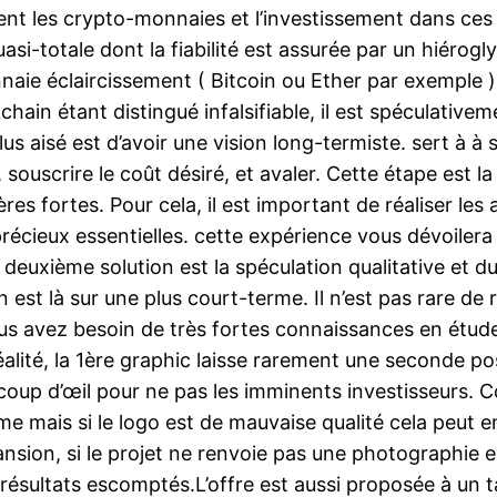
ent les crypto-monnaies et l’investissement dans ces 
i-totale dont la fiabilité est assurée par un hiérogl
ie éclaircissement ( Bitcoin ou Ether par exemple )
hain étant distingué infalsifiable, il est spéculativem
us aisé est d’avoir une vision long-termiste. sert à à 
souscrire le coût désiré, et avaler. Cette étape est l
res fortes. Pour cela, il est important de réaliser le
précieux essentielles. cette expérience vous dévoilera
euxième solution est la spéculation qualitative et dur
est là sur une plus court-terme. Il n’est pas rare de 
Vous avez besoin de très fortes connaissances en étude
lité, la 1ère graphic laisse rarement une seconde poss
r coup d’œil pour ne pas les imminents investisseurs.
e mais si le logo est de mauvaise qualité cela peut e
ansion, si le projet ne renvoie pas une photographie ex
 résultats escomptés.L’offre est aussi proposée à un t