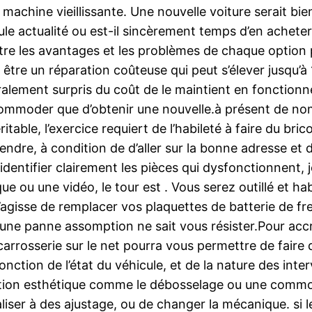
chine vieillissante. Une nouvelle voiture serait bien, 
actualité ou est-il sincèrement temps d’en acheter l’
e les avantages et les problèmes de chaque option po
tre un réparation coûteuse qui peut s’élever jusqu’à 1
lement surpris du coût de le maintient en fonctionn
ommoder que d’obtenir une nouvelle.à présent de nomb
ritable, l’exercice requiert de l’habileté à faire du br
ndre, à condition de d’aller sur la bonne adresse et
entifier clairement les pièces qui dysfonctionnent, je
e ou une vidéo, le tour est . Vous serez outillé et ha
gisse de remplacer vos plaquettes de batterie de fr
une panne assomption ne sait vous résister.Pour accr
rrosserie sur le net pourra vous permettre de faire 
nction de l’état du véhicule, et de la nature des inte
ration esthétique comme le débosselage ou une commo
réaliser à des ajustage, ou de changer la mécanique. si