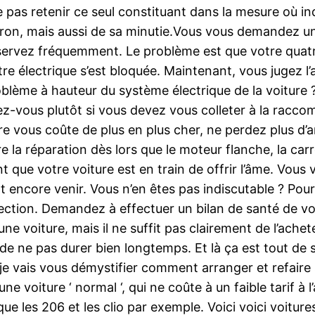
pas retenir ce seul constituant dans la mesure où indi
charron, mais aussi de sa minutie.Vous vous demande
ervez fréquemment. Le problème est que votre quatre r
re électrique s’est bloquée. Maintenant, vous jugez l’a
ème à hauteur du système électrique de la voiture ? S
vous plutôt si vous devez vous colleter à la raccom
ure vous coûte de plus en plus cher, ne perdez plus d’
 la réparation dès lors que le moteur flanche, la carros
 que votre voiture est en train de offrir l’âme. Vous 
ont encore venir. Vous n’en êtes pas indiscutable ? Po
ection. Demandez à effectuer un bilan de santé de v
une voiture, mais il ne suffit pas clairement de l’achet
e de ne pas durer bien longtemps. Et là ça est tout d
 je vais vous démystifier comment arranger et refaire 
 voiture ‘ normal ‘, qui ne coûte à un faible tarif à l’
ue les 206 et les clio par exemple. Voici voici voitur