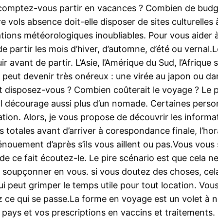
comptez-vous partir en vacances ? Combien de budg
e vols absence doit-elle disposer de sites culturelles
ations météorologiques inoubliables. Pour vous aider 
a de partir les mois d’hiver, d’automne, d’été ou verna
r avant de partir. L’Asie, l’Amérique du Sud, l’Afriqu
 peut devenir très onéreux : une virée au japon ou da
disposez-vous ? Combien coûterait le voyage ? Le pos
 vol décourage aussi plus d’un nomade. Certaines pers
ation. Alors, je vous propose de découvrir les inform
 totales avant d’arriver à corespondance finale, l’hor
dénouement d’après s’ils vous aillent ou pas.Vous vous
, de ce fait écoutez-le. Le pire scénario est que cela 
 soupçonner en vous. si vous doutez des choses, cela 
ui peut grimper le temps utile pour tout location. Vo
 ce qui se passe.La forme en voyage est un volet à ne 
pays et vos prescriptions en vaccins et traitements.