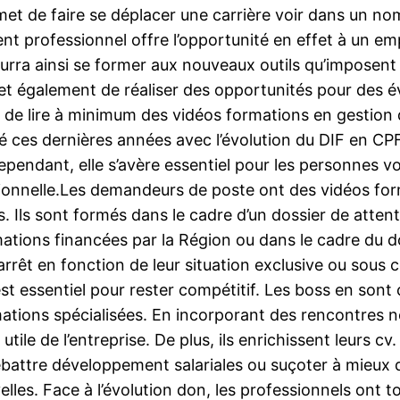
et de faire se déplacer une carrière voir dans un no
t professionnel offre l’opportunité en effet à un e
ourra ainsi se former aux nouveaux outils qu’imposent 
 également de réaliser des opportunités pour des év
oire de lire à minimum des vidéos formations en gestio
é ces dernières années avec l’évolution du DIF en CPF
endant, elle s’avère essentiel pour les personnes vo
ssionnelle.Les demandeurs de poste ont des vidéos form
s. Ils sont formés dans le cadre d’un dossier de atte
ations financées par la Région ou dans le cadre du d
rêt en fonction de leur situation exclusive ou sous c
t essentiel pour rester compétitif. Les boss en sont c
tions spécialisées. En incorporant des rencontres no
le de l’entreprise. De plus, ils enrichissent leurs cv.
battre développement salariales ou suçoter à mieux de
uvelles. Face à l’évolution don, les professionnels on