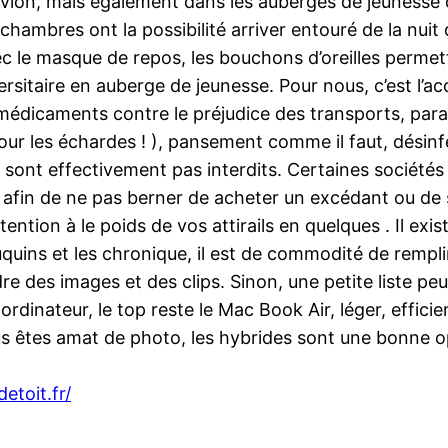
ion, mais également dans les auberges de jeunesse car
 chambres ont la possibilité arriver entouré de la nuit 
avec le masque de repos, les bouchons d’oreilles perm
rsitaire en auberge de jeunesse. Pour nous, c’est l’ac
 médicaments contre le préjudice des transports, par
pour les échardes ! ), pansement comme il faut, désinf
nt effectivement pas interdits. Certaines sociétés a
fin de ne pas berner de acheter un excédant ou de s
tention à le poids de vos attirails en quelques . Il e
ouquins et les chronique, il est de commodité de rempli
 des images et des clips. Sinon, une petite liste peut 
ordinateur, le top reste le Mac Book Air, léger, effic
s êtes amat de photo, les hybrides sont une bonne opt
etoit.fr/