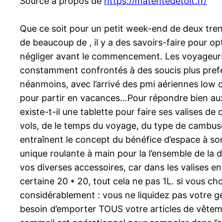
Source à propos de
https://matentedetoit.fr/
Que ce soit pour un petit week-end de deux tre
de beaucoup de , il y a des savoirs-faire pour opt
négliger avant le commencement. Les voyageurs 
constamment confrontés à des soucis plus prefe
néanmoins, avec l’arrivé des pmi aériennes low
pour partir en vacances…Pour répondre bien aux
existe-t-il une tablette pour faire ses valises 
vols, de le temps du voyage, du type de cambuse 
entraînent le concept du bénéfice d’espace à so
unique roulante à main pour la l’ensemble de la 
vos diverses accessoires, car dans les valises 
certaine 20 * 20, tout cela ne pas 1L. si vous ch
considérablement : vous ne liquidez pas votre ge
besoin d’emporter TOUS votre articles de vêteme