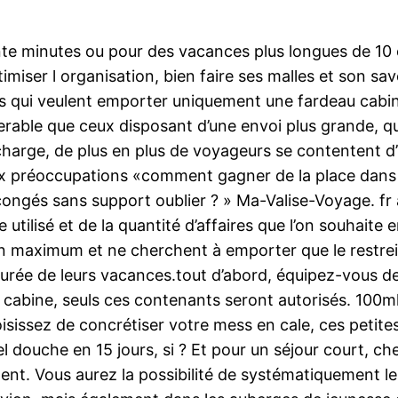
nte minutes ou pour des vacances plus longues de 10
imiser l organisation, bien faire ses malles et son sav
qui veulent emporter uniquement une fardeau cabine 
rable que ceux disposant d’une envoi plus grande, q
 charge, de plus en plus de voyageurs se contentent 
 préoccupations «comment gagner de la place dans le
de congés sans support oublier ? » Ma-Valise-Voyage. f
utilisé et de la quantité d’affaires que l’on souhait
n maximum et ne cherchent à emporter que le restreint
durée de leurs vacances.tout d’abord, équipez-vous de
en cabine, seuls ces contenants seront autorisés. 100
oisissez de concrétiser votre mess en cale, ces petite
l douche en 15 jours, si ? Et pour un séjour court, c
nt. Vous aurez la possibilité de systématiquement le