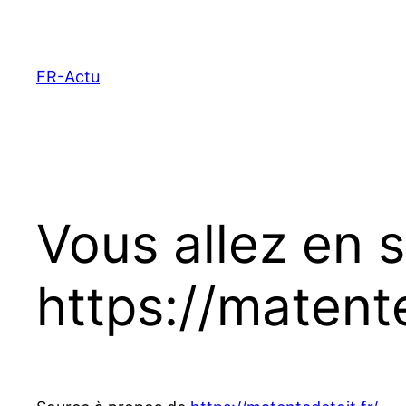
Aller
au
contenu
FR-Actu
Vous allez en s
https://matente