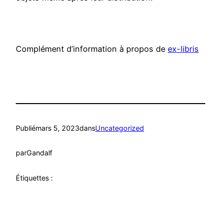
Complément d’information à propos de
ex-libris
Publié
mars 5, 2023
dans
Uncategorized
par
Gandalf
Étiquettes :