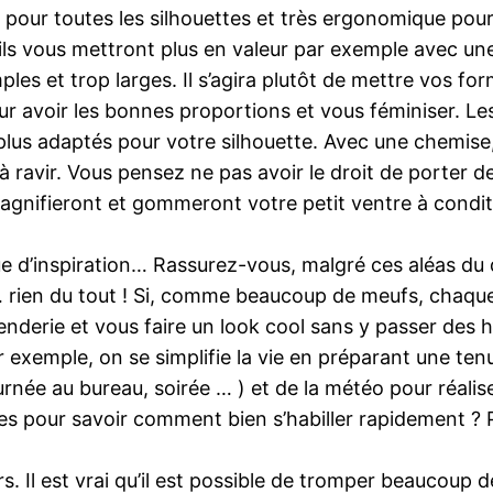
t pour toutes les silhouettes et très ergonomique po
ils vous mettront plus en valeur par exemple avec un
s et trop larges. Il s’agira plutôt de mettre vos form
 avoir les bonnes proportions et vous féminiser. Les 
 plus adaptés pour votre silhouette. Avec une chemise
 à ravir. Vous pensez ne pas avoir le droit de porter
s magnifieront et gommeront votre petit ventre à conditi
 d’inspiration… Rassurez-vous, malgré ces aléas du quo
… rien du tout ! Si, comme beaucoup de meufs, chaqu
nderie et vous faire un look cool sans y passer des h
exemple, on se simplifie la vie en préparant une tenue 
urnée au bureau, soirée … ) et de la météo pour réali
res pour savoir comment bien s’habiller rapidement ?
s. Il est vrai qu’il est possible de tromper beaucoup 