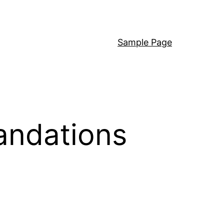
Sample Page
andations