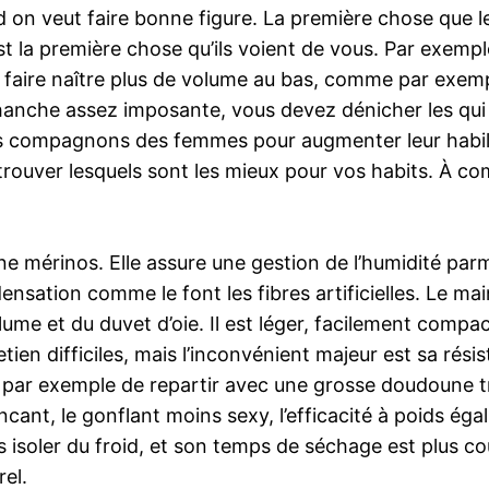
d on veut faire bonne figure. La première chose que le
st la première chose qu’ils voient de vous. Par exempl
faire naître plus de volume au bas, comme par exempl
 hanche assez imposante, vous devez dénicher les qui 
rs compagnons des femmes pour augmenter leur habill
e trouver lesquels sont les mieux pour vos habits. À c
ine mérinos. Elle assure une gestion de l’humidité parm
ensation comme le font les fibres artificielles. Le ma
lume et du duvet d’oie. Il est léger, facilement comp
etien difficiles, mais l’inconvénient majeur est sa rési
e par exemple de repartir avec une grosse doudoune tr
ncant, le gonflant moins sexy, l’efficacité à poids 
s isoler du froid, et son temps de séchage est plus cou
el.