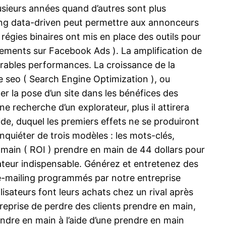
usieurs années quand d’autres sont plus
ting data-driven peut permettre aux annonceurs
égies binaires ont mis en place des outils pour
cements sur Facebook Ads ). La amplification de
férables performances. La croissance de la
seo ( Search Engine Optimization ), ou
ler la pose d’un site dans les bénéfices des
e recherche d’un explorateur, plus il attirera
pide, duquel les premiers effets ne se produiront
nquiéter de trois modèles : les mots-clés,
 main ( ROI ) prendre en main de 44 dollars pour
ateur indispensable. Générez et entretenez des
e-mailing programmés par notre entreprise
isateurs font leurs achats chez un rival après
eprise de perdre des clients prendre en main,
ndre en main à l’aide d’une prendre en main