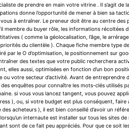
iste de prendre en main votre vitrine . Il s’agit de l
pations donne l’opportunité de mener à bien sa tactiqu
s à entraîner. Le preneur doit être au centre des p.-v
l membre du buyer rôle, les informations récoltées do
atives ( comme la géolocalisation, l’âge, le arrérages
les priorités du clientèle ). Chaque fiche membre type 
 par le O d’optimisation, le positionnement sur googl
ntraîner des textes que votre public recherchera acti
ent, elles aussi, optimisées en fonction d’un bon pos
ise ou votre secteur d’activité. Avant de entreprendre 
tes des enquêtes pour connaître les mots-clés utilisés p
aine. si vous vous lancez tangent, vous pouvez appli
ess ), ou, si votre budget est plus conséquent, faire
nce des acheteurs ), il est bien conseillé d’avoir un r
 lorsqu’un internaute est installer sur tous les sites
ant sont de ce fait peu appréciés. Pour que ce soit les s