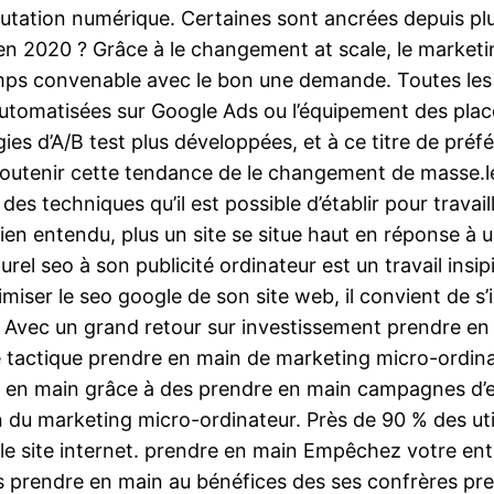
utation numérique. Certaines sont ancrées depuis pl
r en 2020 ? Grâce à le changement at scale, le marke
ps convenable avec le bon une demande. Toutes les r
automatisées sur Google Ads ou l’équipement des pla
gies d’A/B test plus développées, et à ce titre de pré
utenir cette tendance de le changement de masse.le 
es techniques qu’il est possible d’établir pour travail
n entendu, plus un site se situe haut en réponse à un
urel seo à son publicité ordinateur est un travail insi
iser le seo google de son site web, il convient de s’i
in Avec un grand retour sur investissement prendre en
e tactique prendre en main de marketing micro-ordin
re en main grâce à des prendre en main campagnes d’
du marketing micro-ordinateur. Près de 90 % des util
e site internet. prendre en main Empêchez votre entr
es prendre en main au bénéfices des ses confrères pre