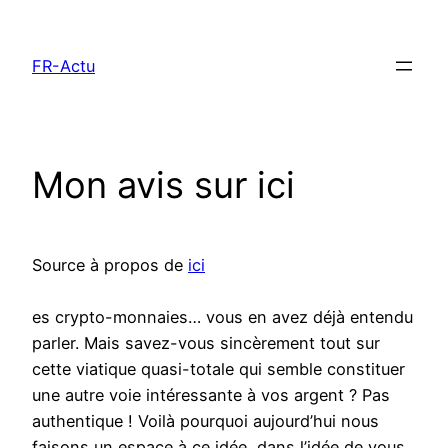
Aller
au
FR-Actu
contenu
Mon avis sur ici
Source à propos de
ici
es crypto-monnaies… vous en avez déjà entendu
parler. Mais savez-vous sincèrement tout sur
cette viatique quasi-totale qui semble constituer
une autre voie intéressante à vos argent ? Pas
authentique ! Voilà pourquoi aujourd’hui nous
faisons un espace à ce idée, dans l’idée de vous