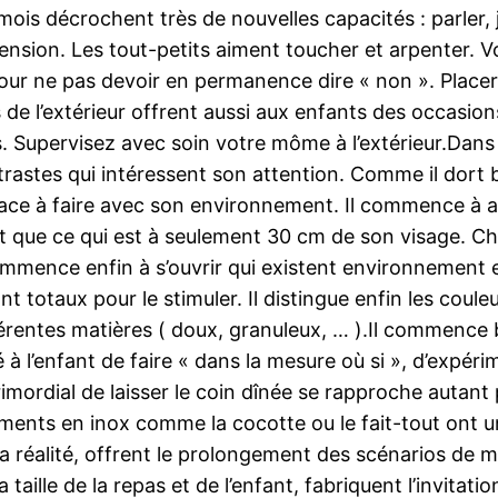
mois décrochent très de nouvelles capacités : parler, j
ension. Les tout-petits aiment toucher et arpenter. V
our ne pas devoir en permanence dire « non ». Placer 
és de l’extérieur offrent aussi aux enfants des occasi
s. Supervisez avec soin votre môme à l’extérieur.Da
ontrastes qui intéressent son attention. Comme il dort
efficace à faire avec son environnement. Il commence à
t que ce qui est à seulement 30 cm de son visage. Cha
ence enfin à s’ouvrir qui existent environnement et à
nt totaux pour le stimuler. Il distingue enfin les couleu
férentes matières ( doux, granuleux, … ).Il commence b
té à l’enfant de faire « dans la mesure où si », d’expé
primordial de laisser le coin dînée se rapproche autant p
léments en inox comme la cocotte ou le fait-tout ont 
 la réalité, offrent le prolongement des scénarios de 
taille de la repas et de l’enfant, fabriquent l’invitati