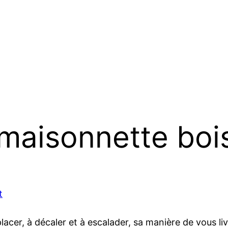
t maisonnette boi
t
acer, à décaler et à escalader, sa manière de vous li