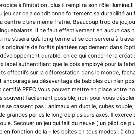
pice à l’imitation, plus il remplira son rôle illuminé.Il
jeu car cela conditionne fortement sa durabilité au fil 
u centre d’une même fratrie. Beaucoup trop de joujou
inguebalants. Il ne faut effectivement en aucun cas né
ui ne s’usera qu’à long terme et se conservera à trave
is originaire de forêts plantées rapidement dans l’op
développement durable. en ce qui concerne la création
 label authentifiant que le bois employé pour la fabr
nts effectifs sur la déforestation dans le monde, l’ach
t encouragé au désavantage de babioles qui n’en pos
s certifié PEFC.Vous pouvez mettre en place votre no
 plus souvent facilement possible, non pour vous désoler
 ne se cassent pas : animaux en ductile, cubes souple,
cer de grandes perles le long de plusieurs axes. Il exe
oule. Secouer un jeu qui fait du neuve ( un pilot de pl
cle en fonction de la – les boîtes en tous modes : à cha