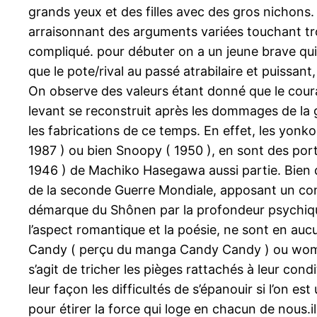
grands yeux et des filles avec des gros nichons. 
arraisonnant des arguments variées touchant trop
compliqué. pour débuter on a un jeune brave qui 
que le pote/rival au passé atrabilaire et puissa
On observe des valeurs étant donné que le courage,
levant se reconstruit après les dommages de la g
les fabrications de ce temps. En effet, les yon
1987 ) ou bien Snoopy ( 1950 ), en sont des portr
1946 ) de Machiko Hasegawa aussi partie. Bien q
de la seconde Guerre Mondiale, apposant un con
démarque du Shônen par la profondeur psychique
l’aspect romantique et la poésie, ne sont en aucu
Candy ( perçu du manga Candy Candy ) ou woman 
s’agit de tricher les pièges rattachés à leur c
leur façon les difficultés de s’épanouir si l’on e
pour étirer la force qui loge en chacun de nous.i