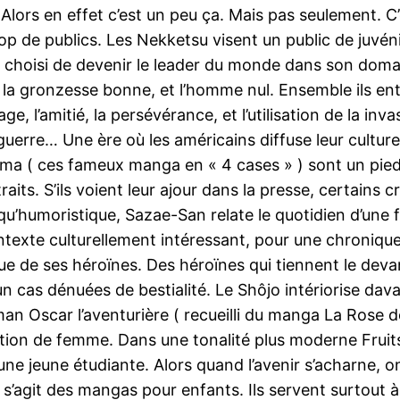
Alors en effet c’est un peu ça. Mais pas seulement. C’
 de publics. Les Nekketsu visent un public de juvénil
choisi de devenir le leader du monde dans son domaine
nt, la gronzesse bonne, et l’homme nul. Ensemble ils 
 l’amitié, la persévérance, et l’utilisation de la inva
uerre… Une ère où les américains diffuse leur cultur
koma ( ces fameux manga en « 4 cases » ) sont un pied
aits. S’ils voient leur ajour dans la presse, certains
u’humoristique, Sazae-San relate le quotidien d’une 
texte culturellement intéressant, pour une chronique
 de ses héroïnes. Des héroïnes qui tiennent le devan
n cas dénuées de bestialité. Le Shôjo intériorise dava
Oscar l’aventurière ( recueilli du manga La Rose de 
ondition de femme. Dans une tonalité plus moderne Fr
st une jeune étudiante. Alors quand l’avenir s’acharne,
l s’agit des mangas pour enfants. Ils servent surtout 