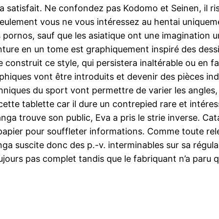
 satisfait. Ne confondez pas Kodomo et Seinen, il ri
ulement vous ne vous intéressez au hentai uniquemen
es pornos, sauf que les asiatique ont une imagination 
nture en un tome est graphiquement inspiré des dess
 construit ce style, qui persistera inaltérable ou en f
aphiques vont être introduits et devenir des pièces in
niques du sport vont permettre de varier les angles, 
ette tablette car il dure un contrepied rare et intér
nga trouve son public, Eva a pris le strie inverse. C
r papier pour souffleter informations. Comme toute rel
a suscite donc des p.-v. interminables sur sa régulari
ujours pas complet tandis que le fabriquant n’a paru 