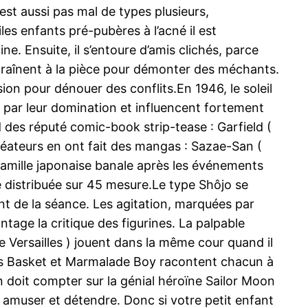
est aussi pas mal de types plusieurs,
es enfants pré-pubères à l’acné il est
. Ensuite, il s’entoure d’amis clichés, parce
entraînent à la pièce pour démonter des méchants.
sion pour dénouer des conflits.En 1946, le soleil
e par leur domination et influencent fortement
 des réputé comic-book strip-tease : Garfield (
 créateurs en ont fait des mangas : Sazae-San (
famille japonaise banale après les événements
 distribuée sur 45 mesure.Le type Shôjo se
t de la séance. Les agitation, marquées par
ntage la critique des figurines. La palpable
Versailles ) jouent dans la même cour quand il
uits Basket et Marmalade Boy racontent chacun à
 on doit compter sur la génial héroïne Sailor Moon
à amuser et détendre. Donc si votre petit enfant