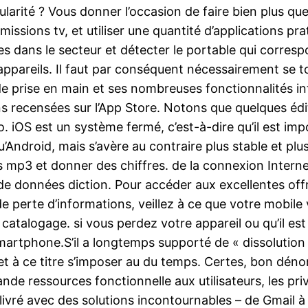
rité ? Vous donner l’occasion de faire bien plus que jo
émissions tv, et utiliser une quantité d’applications p
s dans le secteur et détecter le portable qui correspo
appareils. Il faut par conséquent nécessairement se to
 prise en main et ses nombreuses fonctionnalités inté
ions recensées sur l’App Store. Notons que quelques éd
. iOS est un système fermé, c’est-à-dire qu’il est im
u’Android, mais s’avère au contraire plus stable et pl
s mp3 et donner des chiffres. de la connexion Internet 
e données diction. Pour accéder aux excellentes off
e perte d’informations, veillez à ce que votre mobil
 catalogage. si vous perdez votre appareil ou qu’il est 
smartphone.S’il a longtemps supporté de « dissolution 
 et à ce titre s’imposer au du temps. Certes, bon dé
nde ressources fonctionnelle aux utilisateurs, les pri
vré avec des solutions incontournables – de Gmail à 