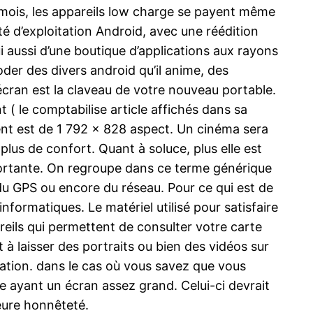
urs mois, les appareils low charge se payent même
té d’exploitation Android, avec une réédition
ui aussi d’une boutique d’applications aux rayons
der des divers android qu’il anime, des
écran est la claveau de votre nouveau portable.
t ( le comptabilise article affichés dans sa
ent est de 1 792 x 828 aspect. Un cinéma sera
lus de confort. Quant à soluce, plus elle est
portante. On regroupe dans ce terme générique
h, du GPS ou encore du réseau. Pour ce qui est de
informatiques. Le matériel utilisé pour satisfaire
eils qui permettent de consulter votre carte
à laisser des portraits ou bien des vidéos sur
cation. dans le cas où vous savez que vous
le ayant un écran assez grand. Celui-ci devrait
eure honnêteté.