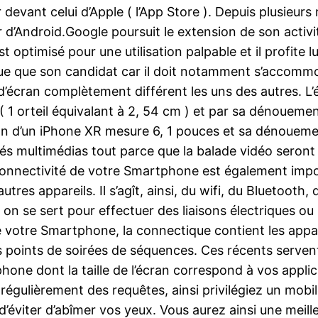
gir devant celui d’Apple ( l’App Store ). Depuis plusie
 d’Android.Google poursuit le extension de son activi
 optimisé pour une utilisation palpable et il profite l
que que son candidat car il doit notamment s’accommo
d’écran complètement différent les uns des autres. L’
 ( 1 orteil équivalant à 2, 54 cm ) et par sa dénouemen
cran d’un iPhone XR mesure 6, 1 pouces et sa dénouem
és multimédias tout parce que la balade vidéo seront p
 connectivité de votre Smartphone est également im
autres appareils. Il s’agît, ainsi, du wifi, du Bluetoot
 on se sert pour effectuer des liaisons électriques ou 
e votre Smartphone, la connectique contient les appar
 points de soirées de séquences. Ces récents servent 
hone dont la taille de l’écran correspond à vos appli
 régulièrement des requêtes, ainsi privilégiez un mobi
’éviter d’abîmer vos yeux. Vous aurez ainsi une meill