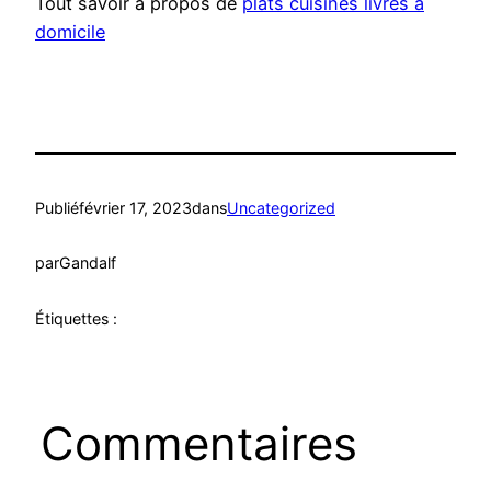
Tout savoir à propos de
plats cuisinés livrés à
domicile
Publié
février 17, 2023
dans
Uncategorized
par
Gandalf
Étiquettes :
Commentaires