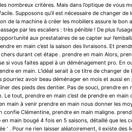
s nombreux critères. Mais dans l’optique de vous mont
facile. Supposons qu’il est nécessaire de changer de
ation de la machine à créer les mobiliers assure le bo
assage par les escaliers : très pénible ! De plus l’us
opportunité aux prestataires de se capter sur l’embal
dre en main c’est la saison des livraisons. Et prendre
 chers durant cet étape . prendre en main Alors, pre
se si vous faites appel à un déménagement pro. En o
dre en main. L’idéal serait à ce titre de changer de
 pourriez avoir beau déménager en mois et aussi en 
ner des pieds des dentier. Pas de souci, prendre en 
 Le tout, prendre en main c’est de prendre en main com
 en main à venir prendre en main nous donner les m
ain confie Clémentine, prendre en main maligne. pren
 main bougé 4 fois en 5 saisons, détaillé que les col
ée ‘ . Pour ne rien laisser aléatoirement, il existe de