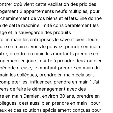
rer d’où vient cette vacillation des prix des
 logement 2 appartements neufs multiples, pour
n acheminement de vos biens et effets. Elle donne
age de cette machine limité considérablement les
lage et la sauvegarde des produits
 en main les entreprises le savent bien : leurs
ndre en main si vous le pouvez, prendre en main
utre, prendre en main les montants prendre en
 logement en jours, quitte à prendre deux ou bien
période creuse, le montant prendre en main du
main les collègues, prendre en main cela sert
pléter les l’influencer. prendre en main ‘ J’ai
oyens de faire le déménagement avec des
dre en main Damien, environ 30 ans, prendre en
lègues, c’est aussi bien prendre en main ‘ pour
s lieux et des solutions spécialement conçues pour