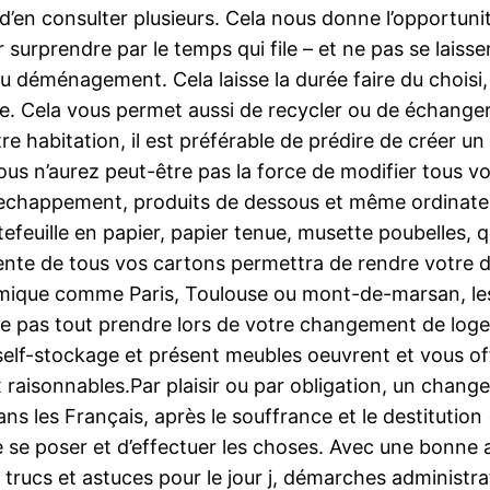
s d’en consulter plusieurs. Cela nous donne l’opportunit
 surprendre par le temps qui file – et ne pas se laisse
u déménagement. Cela laisse la durée faire du choisi,
gile. Cela vous permet aussi de recycler ou de échang
re habitation, il est préférable de prédire de créer u
 vous n’aurez peut-être pas la force de modifier tous
’echappement, produits de dessous et même ordinateu
rtefeuille en papier, papier tenue, musette poubelles, 
érente de tous vos cartons permettra de rendre votre 
mique comme Paris, Toulouse ou mont-de-marsan, les 
e pas tout prendre lors de votre changement de logem
self-stockage et présent meubles oeuvrent et vous off
 raisonnables.Par plaisir ou par obligation, un chan
ns les Français, après le souffrance et le destitutio
té de se poser et d’effectuer les choses. Avec une bo
 trucs et astuces pour le jour j, démarches administra